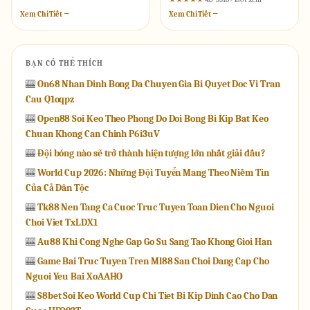
Xem Chi Tiết →
Xem Chi Tiết →
BẠN CÓ THỂ THÍCH
🎰
On68 Nhan Dinh Bong Da Chuyen Gia Bi Quyet Doc Vi Tran
Cau Q1oqpz
🎰
Open88 Soi Keo Theo Phong Do Doi Bong Bi Kip Bat Keo
Chuan Khong Can Chinh P6i3uV
🎰
Đội bóng nào sẽ trở thành hiện tượng lớn nhất giải đấu?
🎰
World Cup 2026: Những Đội Tuyển Mang Theo Niềm Tin
Của Cả Dân Tộc
🎰
Tk88 Nen Tang Ca Cuoc Truc Tuyen Toan Dien Cho Nguoi
Choi Viet TxLDX1
🎰
Au88 Khi Cong Nghe Gap Go Su Sang Tao Khong Gioi Han
🎰
Game Bai Truc Tuyen Tren Ml88 San Choi Dang Cap Cho
Nguoi Yeu Bai XoAAHO
🎰
S8bet Soi Keo World Cup Chi Tiet Bi Kip Dinh Cao Cho Dan