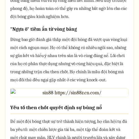
bóng bằng niềm vui và sự cống hiến hết mình. Nếu duy trì được
phong độ, họ hoàn toàn có thể gây ra những bất ngờ lớn cho các
đội bóng giàu kinh nghiệm hơn.
"Ngựa ô" tiềm ẩn từ vòng bảng
Đừng bao giờ đánh giá thấp một đội bóng đã vượt qua vòng loại
một cách ngoạn mục. Họ có thể không có nhiều ngôi sao, nhưng
sự gắn kết và hiểu ý nhau trên sân là vô cùng đáng nể. Lối chơi
của họ có phần thực dụng nhưng vô cùng hiệu quả, đặc biệt là
trong những trận cầu then chốt. Họ chính là mẫu đội bóng mà
mọi đối thủ đều ngại gặp nhất ở các vòng knock-out.
Yếu tố then chốt quyết định sự bùng nổ
Để một đội bóng thực sự trở thành hiện tượng, họ cần hội tụ đủ
ba yếu tố: một chiến lược gia tài ba, một tập thể đoàn kết và
một chút may mắn. HLV chính là người truyền lửa và xây dựng