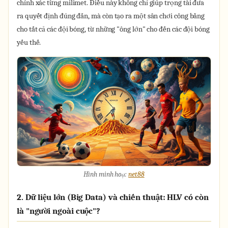
chính xác từng milimet. Điều này không chỉ giúp trọng tài đưa
ra quyết định đúng đắn, mà còn tạo ra một sân chơi công bằng
cho tất cả các đội bóng, từ những "ông lớn" cho đến các đội bóng
yếu thế.
Hình minh hoạ:
net88
2. Dữ liệu lớn (Big Data) và chiến thuật: HLV có còn
là "người ngoài cuộc"?