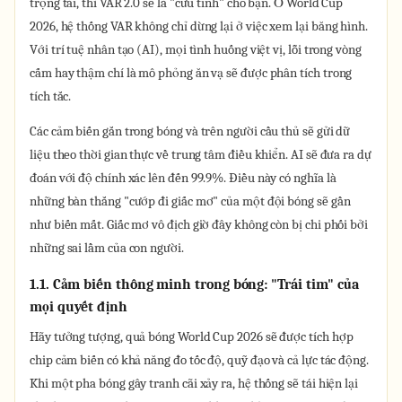
trọng tài, thì VAR 2.0 sẽ là "cứu tinh" cho bạn. Ở World Cup
2026, hệ thống VAR không chỉ dừng lại ở việc xem lại băng hình.
Với trí tuệ nhân tạo (AI), mọi tình huống việt vị, lỗi trong vòng
cấm hay thậm chí là mô phỏng ăn vạ sẽ được phân tích trong
tích tắc.
Các cảm biến gắn trong bóng và trên người cầu thủ sẽ gửi dữ
liệu theo thời gian thực về trung tâm điều khiển. AI sẽ đưa ra dự
đoán với độ chính xác lên đến 99.9%. Điều này có nghĩa là
những bàn thắng "cướp đi giấc mơ" của một đội bóng sẽ gần
như biến mất. Giấc mơ vô địch giờ đây không còn bị chi phối bởi
những sai lầm của con người.
1.1. Cảm biến thông minh trong bóng: "Trái tim" của
mọi quyết định
Hãy tưởng tượng, quả bóng World Cup 2026 sẽ được tích hợp
chip cảm biến có khả năng đo tốc độ, quỹ đạo và cả lực tác động.
Khi một pha bóng gây tranh cãi xảy ra, hệ thống sẽ tái hiện lại