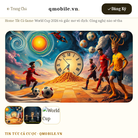
qmobile.vn
.
Trang Chủ
Đăng Ký
Home
›
Tất Cả Game
›
World Cup 2026 và giấc mơ vô địch: Công nghệ nào sẽ tha
TIN TỨC CÁ CƯỢC · QMOBILE.VN