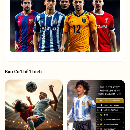
Bạn Có Thể Thích