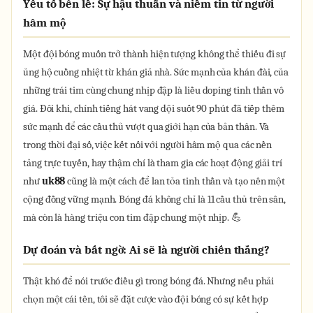
Yếu tố bên lề: Sự hậu thuẫn và niềm tin từ người
hâm mộ
Một đội bóng muốn trở thành hiện tượng không thể thiếu đi sự
ủng hộ cuồng nhiệt từ khán giả nhà. Sức mạnh của khán đài, của
những trái tim cùng chung nhịp đập là liều doping tinh thần vô
giá. Đôi khi, chính tiếng hát vang dội suốt 90 phút đã tiếp thêm
sức mạnh để các cầu thủ vượt qua giới hạn của bản thân. Và
trong thời đại số, việc kết nối với người hâm mộ qua các nền
tảng trực tuyến, hay thậm chí là tham gia các hoạt động giải trí
như
uk88
cũng là một cách để lan tỏa tinh thần và tạo nên một
cộng đồng vững mạnh. Bóng đá không chỉ là 11 cầu thủ trên sân,
mà còn là hàng triệu con tim đập chung một nhịp. 💪
Dự đoán và bất ngờ: Ai sẽ là người chiến thắng?
Thật khó để nói trước điều gì trong bóng đá. Nhưng nếu phải
chọn một cái tên, tôi sẽ đặt cược vào đội bóng có sự kết hợp