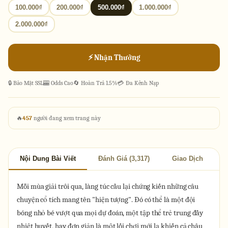
100.000₫
200.000₫
500.000₫
1.000.000₫
2.000.000₫
⚡ Nhận Thưởng
🔒 Bảo Mật SSL
🎰 Odds Cao
🔄 Hoàn Trả 1.5%
💳 Đa Kênh Nạp
🔥
457
người đang xem trang này
Nội Dung Bài Viết
Đánh Giá (3,317)
Giao Dịch
Mỗi mùa giải trôi qua, làng túc cầu lại chứng kiến những câu
chuyện cổ tích mang tên "hiện tượng". Đó có thể là một đội
bóng nhỏ bé vượt qua mọi dự đoán, một tập thể trẻ trung đầy
nhiệt huyết, hay đơn giản là một lối chơi mới lạ khiến cả châu