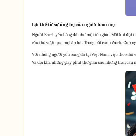
Lợi thế từ sự ủng hộ của người hâm mộ
Người Brazil yêu bóng đá như một tôn giáo. Mỗi khi đội t
cầu thủ vượt qua mọi áp lực. Trong bối cảnh World Cup ngày
Với những người yêu bóng đá tại Việt Nam, việc theo dõi 
Và đôi khi, những giây phút thư giãn sau những trận cầu nả