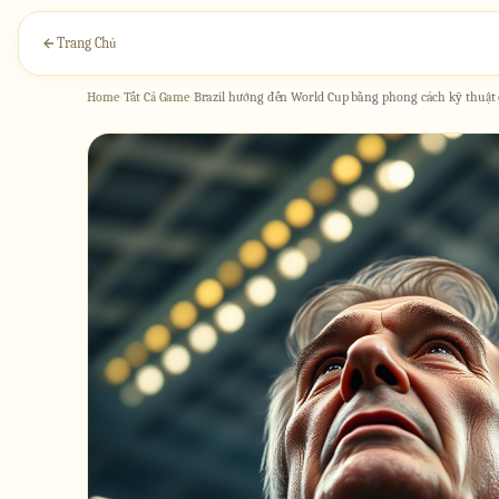
Trang Chủ
Home
›
Tất Cả Game
›
Brazil hướng đến World Cup bằng phong cách kỹ thuật