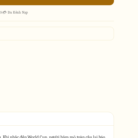
5%
💳 Đa Kênh Nạp
u. Khi nhắc đến World Cup, người hâm mộ toàn cầu lại háo