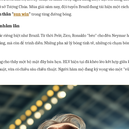
ứ sở Tượng Chúa. Mùa giải năm nay, đội tuyển Brazil đang tái hiện một cá
h thần "
sun win
"
trong từng đường bóng.
 nhầm lẫn
c riêng biệt như Brazil. Từ thời Pelé, Zico, Ronaldo "béo" cho đến Neymar 
ắng, mà còn để trình diễn. Những pha xử lý bóng tinh tế, những cú chạm bó
g cho thấy một bộ mặt đầy hứa hẹn. HLV hiện tại đã khéo léo kết hợp giữa k
thuật, vừa có chiều sâu chiến thuật. Người hâm mộ đang kỳ vọng vào một "v