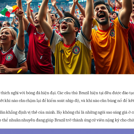
h thích nghi với bóng đá hiện đại. Các cầu thủ Brazil hiện tại đều được đào t
 khi nào cần chậm lại để kiểm soát nhịp độ, và khi nào cần bùng nổ để kết 
 khẳng định vị thế của mình. Họ không chỉ là những ngôi sao sáng giá ở cấ
ập thể nhuần nhuyễn đang giúp Brazil trở thành ứng cử viên nặng ký cho chức