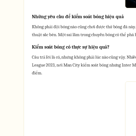
Những yêu cầu để kiểm soát bóng hiệu quả
Không phải đội bóng nào cũng chơi được thứ bóng đá này.
thuật sắc bén. Một sai lầm trong chuyền bóng có thể phá 
Kiểm soát bóng có thực sự hiệu quả?
Câu trả lời là có, nhưng không phải lúc nào cũng vậy. Nh
League 2023, nơi Man City kiểm soát bóng nhưng Inter Mil
điểm.