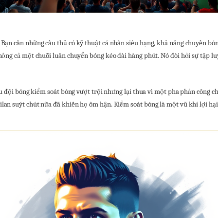
 Bạn cần những cầu thủ có kỹ thuật cá nhân siêu hạng, khả năng chuyền bón
hỏng cả một chuỗi luân chuyển bóng kéo dài hàng phút. Nó đòi hỏi sự tập lu
iều đội bóng kiểm soát bóng vượt trội nhưng lại thua vì một pha phản công 
an suýt chút nữa đã khiến họ ôm hận. Kiểm soát bóng là một vũ khí lợi hại