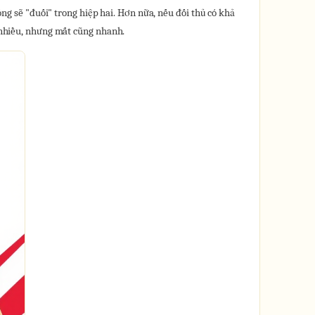
óng sẽ "đuối" trong hiệp hai. Hơn nữa, nếu đối thủ có khả
 nhiều, nhưng mất cũng nhanh.