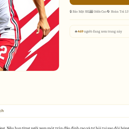
🔒 Bảo Mật SSL
🎰 Odds Cao
🔄 Hoàn Trả 1.
🔥
469
người đang xem trang này
ch
ng. Nếu bạn từng ngồi xem một trận đấu đỉnh cao và tự hỏi tại sao đội bóng k