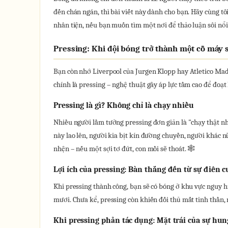
đến chán ngán, thì bài viết này dành cho bạn. Hãy cùng t
nhân tiện, nếu bạn muốn tìm một nơi để thảo luận sôi nổ
Pressing: Khi đội bóng trở thành một cỗ máy 
Bạn còn nhớ Liverpool của Jurgen Klopp hay Atletico Mad
chính là pressing – nghệ thuật gây áp lực tầm cao để đoạt 
Pressing là gì? Không chỉ là chạy nhiều
Nhiều người lầm tưởng pressing đơn giản là "chạy thật nh
này lao lên, người kia bịt kín đường chuyền, người khác 
nhện – nếu một sợi tơ đứt, con mồi sẽ thoát. 🕸️
Lợi ích của pressing: Bàn thắng đến từ sự điên 
Khi pressing thành công, bạn sẽ có bóng ở khu vực nguy 
mươi. Chưa kể, pressing còn khiến đối thủ mất tinh thần, m
Khi pressing phản tác dụng: Mặt trái của sự hu