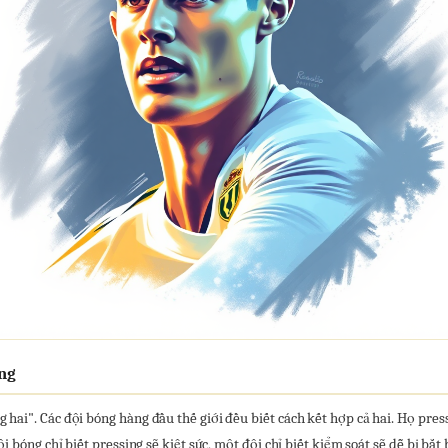
óng
hai". Các đội bóng hàng đầu thế giới đều biết cách kết hợp cả hai. Họ pres
ội bóng chỉ biết pressing sẽ kiệt sức, một đội chỉ biết kiểm soát sẽ dễ bị b