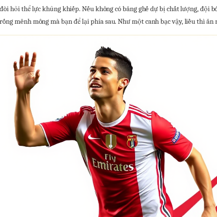
 đòi hỏi thể lực khủng khiếp. Nếu không có băng ghế dự bị chất lượng, đội b
 trống mênh mông mà bạn để lại phía sau. Như một canh bạc vậy, liều thì ăn