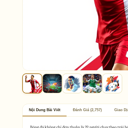
Nội Dung Bài Viết
Đánh Giá (2,757)
Giao Dị
Bóng đá không chỉ đơn thuần là 22 người chạy theo trái bó