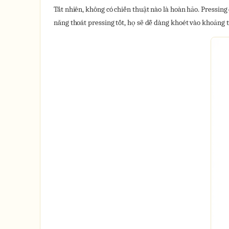
Tất nhiên, không có chiến thuật nào là hoàn hảo. Pressing
năng thoát pressing tốt, họ sẽ dễ dàng khoét vào khoảng