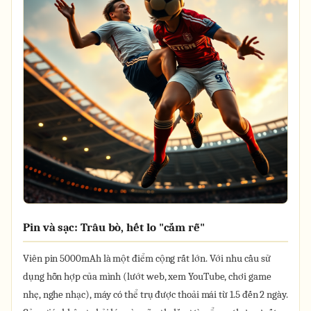
Pin và sạc: Trâu bò, hết lo "cắm rễ"
Viên pin 5000mAh là một điểm cộng rất lớn. Với nhu cầu sử
dụng hỗn hợp của mình (lướt web, xem YouTube, chơi game
nhẹ, nghe nhạc), máy có thể trụ được thoải mái từ 1.5 đến 2 ngày.