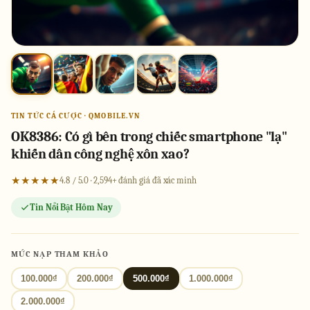
TIN TỨC CÁ CƯỢC · QMOBILE.VN
OK8386: Có gì bên trong chiếc smartphone "lạ"
khiến dân công nghệ xôn xao?
★★★★★
4.8 / 5.0 · 2,594+ đánh giá đã xác minh
Tin Nổi Bật Hôm Nay
MỨC NẠP THAM KHẢO
100.000₫
200.000₫
500.000₫
1.000.000₫
2.000.000₫