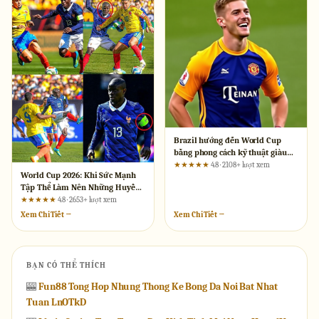
Brazil hướng đến World Cup
bằng phong cách kỹ thuật giàu
cảm hứng cùng KU88
★★★★★
4.8 · 2108+ lượt xem
World Cup 2026: Khi Sức Mạnh
Tập Thể Làm Nên Những Huyền
Thoại
★★★★★
4.8 · 2653+ lượt xem
Xem Chi Tiết →
Xem Chi Tiết →
BẠN CÓ THỂ THÍCH
🎰
Fun88 Tong Hop Nhung Thong Ke Bong Da Noi Bat Nhat
Tuan LnOTkD