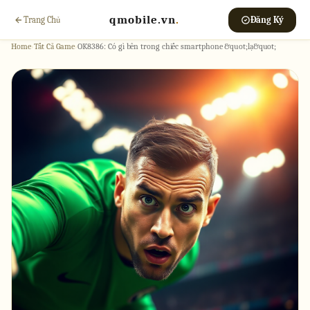
qmobile.vn
.
Trang Chủ
Đăng Ký
Home
›
Tất Cả Game
›
OK8386: Có gì bên trong chiếc smartphone &quot;lạ&quot;