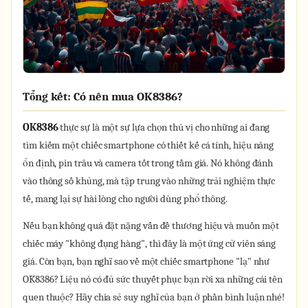
Tổng kết: Có nên mua OK8386?
OK8386
thực sự là một sự lựa chọn thú vị cho những ai đang
tìm kiếm một chiếc smartphone có thiết kế cá tính, hiệu năng
ổn định, pin trâu và camera tốt trong tầm giá. Nó không đánh
vào thông số khủng, mà tập trung vào những trải nghiệm thực
tế, mang lại sự hài lòng cho người dùng phổ thông.
Nếu bạn không quá đặt nặng vấn đề thương hiệu và muốn một
chiếc máy "không đụng hàng", thì đây là một ứng cử viên sáng
giá. Còn bạn, bạn nghĩ sao về một chiếc smartphone "lạ" như
OK8386? Liệu nó có đủ sức thuyết phục bạn rời xa những cái tên
quen thuộc? Hãy chia sẻ suy nghĩ của bạn ở phần bình luận nhé!