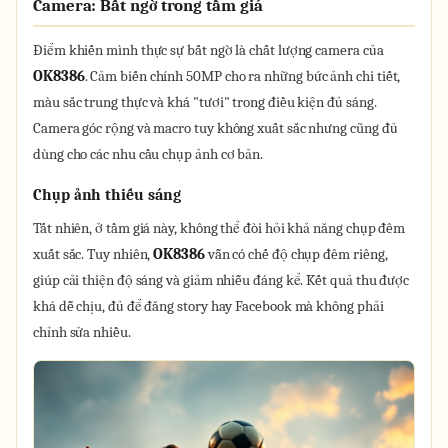
Camera: Bất ngờ trong tầm giá
Điểm khiến mình thực sự bất ngờ là chất lượng camera của
OK8386
. Cảm biến chính 50MP cho ra những bức ảnh chi tiết,
màu sắc trung thực và khá "tươi" trong điều kiện đủ sáng.
Camera góc rộng và macro tuy không xuất sắc nhưng cũng đủ
dùng cho các nhu cầu chụp ảnh cơ bản.
Chụp ảnh thiếu sáng
Tất nhiên, ở tầm giá này, không thể đòi hỏi khả năng chụp đêm
xuất sắc. Tuy nhiên,
OK8386
vẫn có chế độ chụp đêm riêng,
giúp cải thiện độ sáng và giảm nhiễu đáng kể. Kết quả thu được
khá dễ chịu, đủ để đăng story hay Facebook mà không phải
chỉnh sửa nhiều.