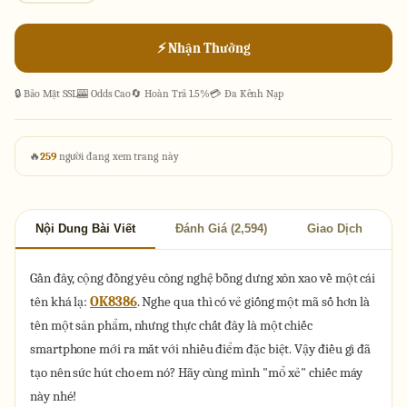
⚡ Nhận Thưởng
🔒 Bảo Mật SSL
🎰 Odds Cao
🔄 Hoàn Trả 1.5%
💳 Đa Kênh Nạp
🔥
259
người đang xem trang này
Nội Dung Bài Viết
Đánh Giá (2,594)
Giao Dịch
Gần đây, cộng đồng yêu công nghệ bỗng dưng xôn xao về một cái
tên khá lạ:
OK8386
. Nghe qua thì có vẻ giống một mã số hơn là
tên một sản phẩm, nhưng thực chất đây là một chiếc
smartphone mới ra mắt với nhiều điểm đặc biệt. Vậy điều gì đã
tạo nên sức hút cho em nó? Hãy cùng mình "mổ xẻ" chiếc máy
này nhé!