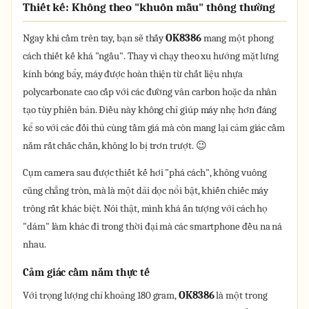
Thiết kế: Không theo "khuôn mẫu" thông thường
Ngay khi cầm trên tay, bạn sẽ thấy
OK8386
mang một phong
cách thiết kế khá "ngầu". Thay vì chạy theo xu hướng mặt lưng
kính bóng bẩy, máy được hoàn thiện từ chất liệu nhựa
polycarbonate cao cấp với các đường vân carbon hoặc da nhân
tạo tùy phiên bản. Điều này không chỉ giúp máy nhẹ hơn đáng
kể so với các đối thủ cùng tầm giá mà còn mang lại cảm giác cầm
nắm rất chắc chắn, không lo bị trơn trượt. 😉
Cụm camera sau được thiết kế hơi "phá cách", không vuông
cũng chẳng tròn, mà là một dải dọc nổi bật, khiến chiếc máy
trông rất khác biệt. Nói thật, mình khá ấn tượng với cách họ
"dám" làm khác đi trong thời đại mà các smartphone đều na ná
nhau.
Cảm giác cầm nắm thực tế
Với trọng lượng chỉ khoảng 180 gram,
OK8386
là một trong