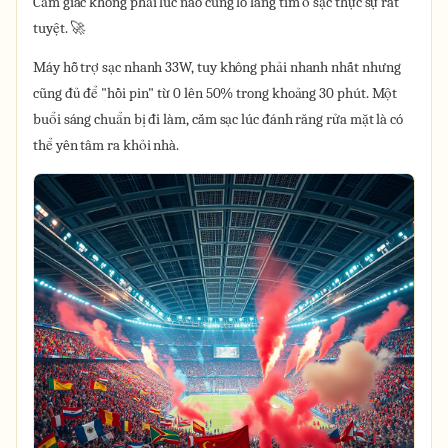
Cảm giác không phải lúc nào cũng lo lắng tìm ổ sạc thực sự rất
tuyệt. 🚀
Máy hỗ trợ sạc nhanh 33W, tuy không phải nhanh nhất nhưng
cũng đủ để "hồi pin" từ 0 lên 50% trong khoảng 30 phút. Một
buổi sáng chuẩn bị đi làm, cắm sạc lúc đánh răng rửa mặt là có
thể yên tâm ra khỏi nhà.