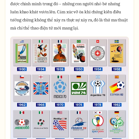
được chính mình trong đó – những con người nhỏ bé nhưng
luôn khao khát vươn lên. Cảm xúc vỡ òa khi chứng kiến điều
tưởng chừng không thể xảy ra thực sự xảy ra, đó là thứ ma thuật
mà chỉ thể thao điện tử mới mang lại.