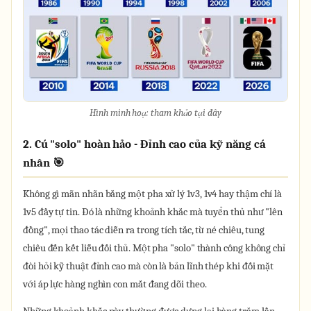
Hình minh hoạ: tham khảo tại đây
2. Cú "solo" hoàn hảo - Đỉnh cao của kỹ năng cá
nhân 🎯
Không gì mãn nhãn bằng một pha xử lý 1v3, 1v4 hay thậm chí là
1v5 đầy tự tin. Đó là những khoảnh khắc mà tuyển thủ như "lên
đồng", mọi thao tác diễn ra trong tích tắc, từ né chiêu, tung
chiêu đến kết liễu đối thủ. Một pha "solo" thành công không chỉ
đòi hỏi kỹ thuật đỉnh cao mà còn là bản lĩnh thép khi đối mặt
với áp lực hàng nghìn con mắt đang dõi theo.
Những khoảnh khắc này thường được dựng lại hàng trăm lần,