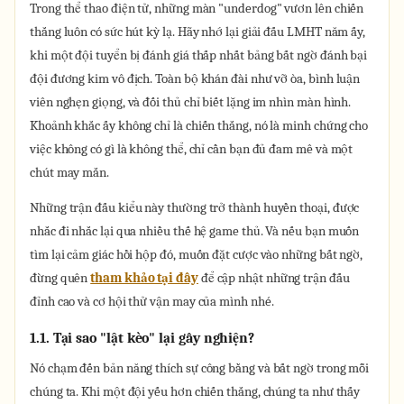
Trong thể thao điện tử, những màn "underdog" vươn lên chiến
thắng luôn có sức hút kỳ lạ. Hãy nhớ lại giải đấu LMHT năm ấy,
khi một đội tuyển bị đánh giá thấp nhất bảng bất ngờ đánh bại
đội đương kim vô địch. Toàn bộ khán đài như vỡ òa, bình luận
viên nghẹn giọng, và đối thủ chỉ biết lặng im nhìn màn hình.
Khoảnh khắc ấy không chỉ là chiến thắng, nó là minh chứng cho
việc không có gì là không thể, chỉ cần bạn đủ đam mê và một
chút may mắn.
Những trận đấu kiểu này thường trở thành huyền thoại, được
nhắc đi nhắc lại qua nhiều thế hệ game thủ. Và nếu bạn muốn
tìm lại cảm giác hồi hộp đó, muốn đặt cược vào những bất ngờ,
đừng quên
tham khảo tại đây
để cập nhật những trận đấu
đỉnh cao và cơ hội thử vận may của mình nhé.
1.1. Tại sao "lật kèo" lại gây nghiện?
Nó chạm đến bản năng thích sự công bằng và bất ngờ trong mỗi
chúng ta. Khi một đội yếu hơn chiến thắng, chúng ta như thấy