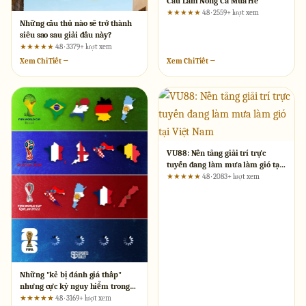
Cầu Làm Nóng Cả Mùa Hè
★★★★★
4.8 · 2559+ lượt xem
Những cầu thủ nào sẽ trở thành
siêu sao sau giải đấu này?
★★★★★
4.8 · 3379+ lượt xem
Xem Chi Tiết →
Xem Chi Tiết →
VU88: Nền tảng giải trí trực
tuyến đang làm mưa làm gió tại
Việt Nam
★★★★★
4.8 · 2083+ lượt xem
Những "kẻ bị đánh giá thấp"
nhưng cực kỳ nguy hiểm trong
làng thể thao
★★★★★
4.8 · 3169+ lượt xem