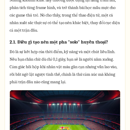
phân tích từng frame hình, và trở thành bài học mẫu mực cho
các game thủ trẻ. Nó cho thấy, trong thể thao điện tử, một cá
nhân xuất sắc thực sự có thể tạo nên khác biệt, thay đổi cục diện
cả một trận đấu.
2.1. Điều gì tạo nên một pha "solo" huyền thoại?
Đó là sự kết hợp của thời điểm, kỹ năng và một chút liều lĩnh.
Nếu bạn chần chừ dù chỉ 0,1 giây, bạn sẽ là người nằm xuống.
Cảm giác hồi hộp khi nhân vật máu gần cạn nhưng vẫn lao vào,
rồi bất ngờ lật ngược tình thế, chính là thứ cảm xúc mà không
phải trận đấu nào cũng mang lại.