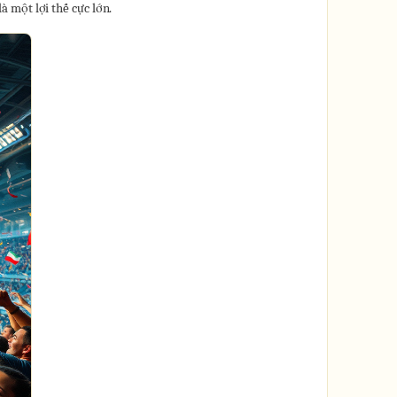
à một lợi thế cực lớn.