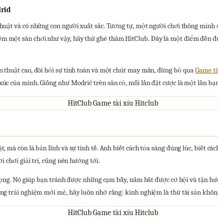
rid
uật và có những con người xuất sắc. Tương tự, một người chơi thông minh sẽ
m một sân chơi như vậy, hãy thử ghé thăm HitClub. Đây là một điểm đến đư
n thuật cao, đòi hỏi sự tính toán và một chút may mắn, đừng bỏ qua
Game tà
úc của mình. Giống như Modrić trên sân cỏ, mỗi lần đặt cược là một lần bạ
 mà còn là bản lĩnh và sự tinh tế. Anh biết cách tỏa sáng đúng lúc, biết các
i chơi giải trí, cũng nên hướng tới.
 trọng. Nó giúp bạn tránh được những cạm bẫy, nắm bắt được cơ hội và tận hư
ng trải nghiệm mới mẻ, hãy luôn nhớ rằng: kinh nghiệm là thứ tài sản không