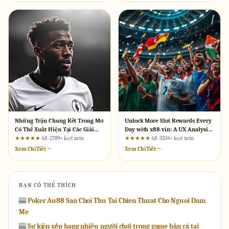
Những Trận Chung Kết Trong Mơ
Unlock More Slot Rewards Every
Có Thể Xuất Hiện Tại Các Giải
Day with x88.vin: A UX Analysis
Đấu Lớn Năm Nay
of Who Benefits and Who Should
★★★★★
4.8 · 2789+ lượt xem
★★★★★
4.8 · 3334+ lượt xem
Pass
Xem Chi Tiết →
Xem Chi Tiết →
BẠN CÓ THỂ THÍCH
🎰
Poker Au88 San Choi Thu Tai Chien Thuat Cho Nguoi Dam
Me
🎰
Sự kiện xếp hạng nhiều người chơi trong game bắn cá tại