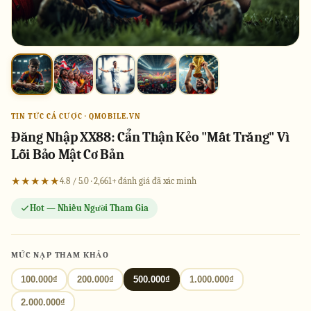
TIN TỨC CÁ CƯỢC · QMOBILE.VN
Đăng Nhập XX88: Cẩn Thận Kẻo "Mất Trắng" Vì
Lỗi Bảo Mật Cơ Bản
★★★★★
4.8 / 5.0 · 2,661+ đánh giá đã xác minh
Hot — Nhiều Người Tham Gia
MỨC NẠP THAM KHẢO
100.000₫
200.000₫
500.000₫
1.000.000₫
2.000.000₫