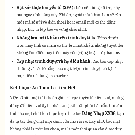
Bật xác thực hai yếu tố (2FA):
Nếu nền tảng hỗ trợ, hãy
bật ngay tính năng này. Khi đó, ngoài mật khẩu, bạn sẽ cần
một mã số gửi về điện thoại hoặc email mới có thể đăng
nhập. Đây là lớp bảo vệ vững chắc nhất.
Không lưu mật khẩu trên trình duyệt lạ:
Trình duyệt
trên máy tính cá nhân có thể lưu mật khẩu, nhưng tuyệt đối
không làm điều này trên máy công cộng hoặc máy bạn bè.
Cập nhật trình duyệt và hệ điều hành:
Các bản cập nhật
thường vá các lỗ hổng bảo mật. Một trình duyệt cũ kỹ là
mục tiêu dễ dàng cho hacker.
Kết Luận: An Toàn Là Trên Hết
Việc sở hữu một tài khoản giải trí trực tuyến là niềm vui, nhưng
đừng để niềm vui ấy bị phá hỏng bởi một phút bất cẩn. Chỉ cần
tỉnh táo một chút khi thực hiện thao tác
Đăng Nhập XX88
, bạn
đã tự tay đóng chặt mọi cánh cửa cho rủi ro. Hãy nhớ, bảo mật
không phải là một lựa chọn, mà là một thói quen cần được duy