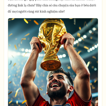
đường link lạ chưa? Hãy chia sẻ câu chuyện của bạn ở bên dưới
để mọi người cùng rút kinh nghiệm nhé!