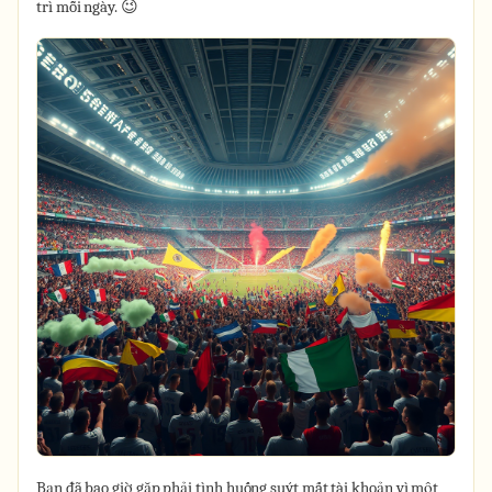
trì mỗi ngày. 😉
Bạn đã bao giờ gặp phải tình huống suýt mất tài khoản vì một