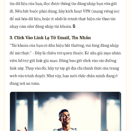
tin dữ liệu của bạn, đọc được thông tin đăng nhập bạn vừa gửi
đi. Nếu bắt buộc phải dùng, hãy kích hoạt VPN (mạng riêng ảo)
để mã hóa dữ liệu, hoặc ít nhất là tránh thực hiện các thao tác
nhạy cảm như đăng nhập tài khoản. 🔒
3. Click Vào Link Lạ Từ Email, Tin Nhắn
"Tài khoản của bạn có dấu hiệu bất thường, vui lòng đăng nhập
để xác thực." - Đây là chiêu trò quen thuộc. Kẻ xấu giả mạo nhân
viên hỗ trợ gửi link giả mạo. Đừng bao giờ click vào các đường
link này. Thay vào đó, hãy tự tay gõ địa chỉ chính thức của trang
web vào trình duyệt. Như vậy, bạn mới chắc chắn mình đang ở
đúng nơi an toàn.