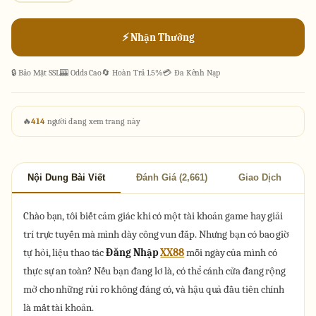
⚡ Nhận Thưởng
🔒 Bảo Mật SSL
🎰 Odds Cao
🔄 Hoàn Trả 1.5%
💳 Đa Kênh Nạp
🔥
414
người đang xem trang này
Nội Dung Bài Viết
Đánh Giá (2,661)
Giao Dịch
Chào bạn, tôi biết cảm giác khi có một tài khoản game hay giải
trí trực tuyến mà mình dày công vun đắp. Nhưng bạn có bao giờ
tự hỏi, liệu thao tác
Đăng Nhập
XX88
mỗi ngày của mình có
thực sự an toàn? Nếu bạn đang lơ là, có thể cánh cửa đang rộng
mở cho những rủi ro không đáng có, và hậu quả đầu tiên chính
là mất tài khoản.