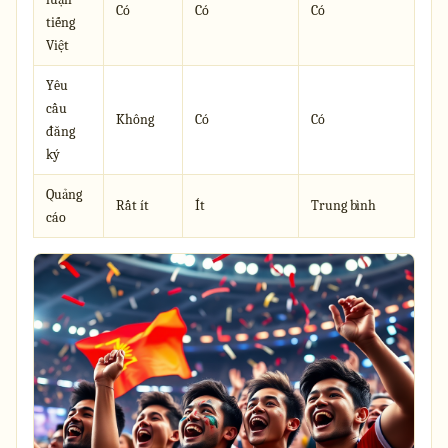
Có
Có
Có
tiếng
Việt
Yêu
cầu
Không
Có
Có
đăng
ký
Quảng
Rất ít
Ít
Trung bình
cáo