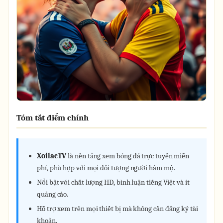
Tóm tắt điểm chính
XoilacTV
là nền tảng xem bóng đá trực tuyến miễn
phí, phù hợp với mọi đối tượng người hâm mộ.
Nổi bật với chất lượng HD, bình luận tiếng Việt và ít
quảng cáo.
Hỗ trợ xem trên mọi thiết bị mà không cần đăng ký tài
khoản.