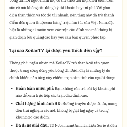
bóng đá, nơi người hâm mộ có thể theo dõi mọi diễn biến trên
sân cỏ mà không cần đăng ký tài khoản hay trả phí. Với giao
diện thân thiện và tốc độ tải nhanh, nền tảng này đã trở thành
điểm đến quen thuộc của hàng triệu fan túc cầu Việt Nam, đặc
biệt là những ai muốn xem các trận cầu đỉnh cao mà không bị
gián đoạn bởi quảng cáo hay yêu cầu bản quyền phức tạp.
Tại sao XoilacTV lại được yêu thích đến vậy?
Không phải ngẫu nhiên mà XoilacTV trở thành cái tên quen
thuộc trong cộng đồng yêu bóng đá. Dưới đây là những lý do
chính khiến nền tảng này chiếm trọn cảm tình của người dùng:
Hoàn toàn miễn phí:
Bạn không cần trả bất kỳ khoản phí
nào để xem trực tiếp các trận đấu đỉnh cao.
Chất lượng hình ảnh HD:
Đường truyền được tối ưu, mang
đến trải nghiệm sắc nét, không bị giật lag ngay cả trong
khung giờ cao điểm.
Đa dạng giải đấu:
Từ Ngoại hạng Anh, La Liga, Serie A đến