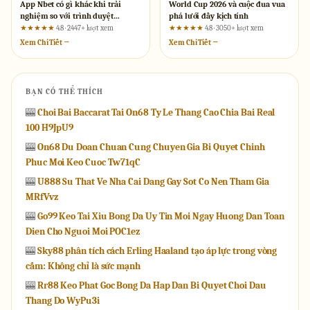
App Nbet có gì khác khi trải
World Cup 2026 và cuộc đua vua
nghiệm so với trình duyệt
phá lưới đầy kịch tính
mobile?
★★★★★
4.8 · 2447+ lượt xem
★★★★★
4.8 · 3050+ lượt xem
Xem Chi Tiết →
Xem Chi Tiết →
BẠN CÓ THỂ THÍCH
🎰
Choi Bai Baccarat Tai On68 Ty Le Thang Cao Chia Bai Real
100 H9JpU9
🎰
On68 Du Doan Chuan Cung Chuyen Gia Bi Quyet Chinh
Phuc Moi Keo Cuoc Tw71qC
🎰
U888 Su That Ve Nha Cai Dang Gay Sot Co Nen Tham Gia
MRfVvz
🎰
Go99 Keo Tai Xiu Bong Da Uy Tin Moi Ngay Huong Dan Toan
Dien Cho Nguoi Moi POC1ez
🎰
Sky88 phân tích cách Erling Haaland tạo áp lực trong vòng
cấm: Không chỉ là sức mạnh
🎰
Rr88 Keo Phat Goc Bong Da Hap Dan Bi Quyet Choi Dau
Thang Do WyPu3i