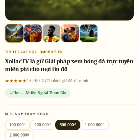
TIN TỨC CÁ CƯỢC · QMOBILE.VN
XoilacTV là gì? Giải pháp xem bóng đá trực tuyến
miễn phí cho mọi tín đồ
★★★★★
4.8 / 5.0 · 2,792+ đánh giá đã xác minh
Hot — Nhiều Người Tham Gia
MỨC NẠP THAM KHẢO
100.000₫
200.000₫
500.000₫
1.000.000₫
2.000.000₫