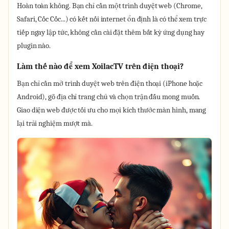
Hoàn toàn không. Bạn chỉ cần một trình duyệt web (Chrome,
Safari, Cốc Cốc...) có kết nối internet ổn định là có thể xem trực
tiếp ngay lập tức, không cần cài đặt thêm bất kỳ ứng dụng hay
plugin nào.
Làm thế nào để xem XoilacTV trên điện thoại?
Bạn chỉ cần mở trình duyệt web trên điện thoại (iPhone hoặc
Android), gõ địa chỉ trang chủ và chọn trận đấu mong muốn.
Giao diện web được tối ưu cho mọi kích thước màn hình, mang
lại trải nghiệm mượt mà.