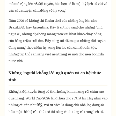
mô mở rộng lên 48 đội tuyển, hứa hẹn sẽ là một kỳ lịch sử với vô
vàn câu chuyện cảm động về hy vọng.
Năm 2026 sẽ không chỉ là sân chơi của những ông lớn như
Brazil, Đức hay Argentina. Đây là cơ hội vàng cho những "chú
ngựa ô", những đội bóng mang trên vai khát khao cháy bỏng
của hàng triệu trái tim. Hãy cùng tôi điểm qua những đội tuyển
đang mang theo niềm hy vọng lớn lao của cả một dân tộc,
những tập thể sẵn sàng viết nên trang sử mới cho nền bóng đá
nước nhà.
Những "người khổng lồ" ngủ quên và cơ hội thức
tỉnh
Không ít đội tuyển từng có thời hoàng kim nhưng rồi chìm vào
quên lãng. World Cup 2026 là lời hứa cho sự trở lại. Hãy nhìn vào
những cái tên như
Mỹ
, với tư cách là đồng chủ nhà, họ đang sở
hữu một thế hệ cầu thủ trẻ tài năng chưa từng có trong lịch sử.