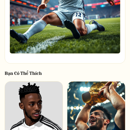
Bạn Có Thể Thích