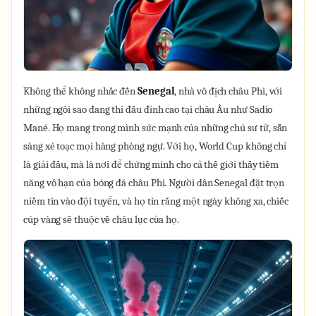
Không thể không nhắc đến
Senegal
, nhà vô địch châu Phi, với
những ngôi sao đang thi đấu đỉnh cao tại châu Âu như Sadio
Mané. Họ mang trong mình sức mạnh của những chú sư tử, sẵn
sàng xé toạc mọi hàng phòng ngự. Với họ, World Cup không chỉ
là giải đấu, mà là nơi để chứng minh cho cả thế giới thấy tiềm
năng vô hạn của bóng đá châu Phi. Người dân Senegal đặt trọn
niềm tin vào đội tuyển, và họ tin rằng một ngày không xa, chiếc
cúp vàng sẽ thuộc về châu lục của họ.