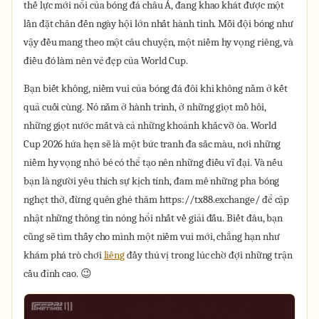
thế lực mới nổi của bóng đá châu Á, đang khao khát được một
lần đặt chân đến ngày hội lớn nhất hành tinh. Mỗi đội bóng như
vậy đều mang theo một câu chuyện, một niềm hy vọng riêng, và
điều đó làm nên vẻ đẹp của World Cup.
Bạn biết không, niềm vui của bóng đá đôi khi không nằm ở kết
quả cuối cùng. Nó nằm ở hành trình, ở những giọt mồ hôi,
những giọt nước mắt và cả những khoảnh khắc vỡ òa. World
Cup 2026 hứa hẹn sẽ là một bức tranh đa sắc màu, nơi những
niềm hy vọng nhỏ bé có thể tạo nên những điều vĩ đại. Và nếu
bạn là người yêu thích sự kịch tính, đam mê những pha bóng
nghẹt thở, đừng quên ghé thăm https://tx88.exchange/ để cập
nhật những thông tin nóng hổi nhất về giải đấu. Biết đâu, bạn
cũng sẽ tìm thấy cho mình một niềm vui mới, chẳng hạn như
khám phá trò chơi
liêng
đầy thú vị trong lúc chờ đợi những trận
cầu đỉnh cao. 😉