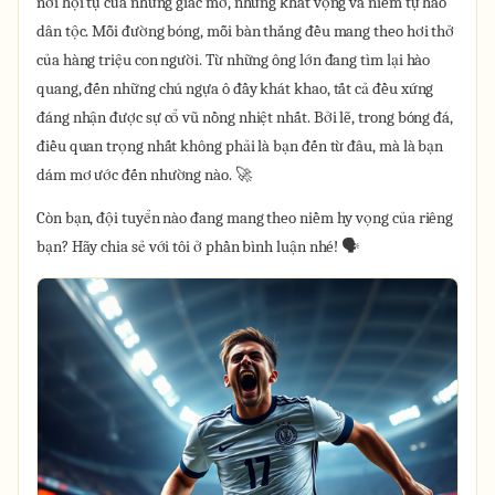
nơi hội tụ của những giấc mơ, những khát vọng và niềm tự hào
dân tộc. Mỗi đường bóng, mỗi bàn thắng đều mang theo hơi thở
của hàng triệu con người. Từ những ông lớn đang tìm lại hào
quang, đến những chú ngựa ô đầy khát khao, tất cả đều xứng
đáng nhận được sự cổ vũ nồng nhiệt nhất. Bởi lẽ, trong bóng đá,
điều quan trọng nhất không phải là bạn đến từ đâu, mà là bạn
dám mơ ước đến nhường nào. 🚀
Còn bạn, đội tuyển nào đang mang theo niềm hy vọng của riêng
bạn? Hãy chia sẻ với tôi ở phần bình luận nhé! 🗣️