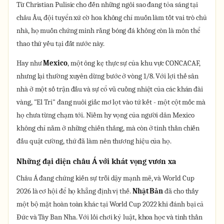
Từ Christian Pulisic cho đến những ngôi sao đang tỏa sáng tại
châu Âu, đội tuyển xứ cờ hoa không chỉ muốn làm tốt vai trò chủ
nhà, họ muốn chứng minh rằng bóng đá không còn là môn thể
thao thứ yếu tại đất nước này.
Hay như
Mexico
, một ông kẹ thực sự của khu vực CONCACAF,
nhưng lại thường xuyên dừng bước ở vòng 1/8. Với lợi thế sân
nhà ở một số trận đấu và sự cổ vũ cuồng nhiệt của các khán đài
vàng, "El Tri" đang nuôi giấc mơ lọt vào tứ kết - một cột mốc mà
họ chưa từng chạm tới. Niềm hy vọng của người dân Mexico
không chỉ nằm ở những chiến thắng, mà còn ở tinh thần chiến
đấu quật cường, thứ đã làm nên thương hiệu của họ.
Những đại diện châu Á với khát vọng vươn xa
Châu Á đang chứng kiến sự trỗi dậy mạnh mẽ, và World Cup
2026 là cơ hội để họ khẳng định vị thế.
Nhật Bản
đã cho thấy
một bộ mặt hoàn toàn khác tại World Cup 2022 khi đánh bại cả
Đức và Tây Ban Nha. Với lối chơi kỷ luật, khoa học và tinh thần