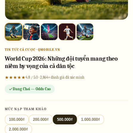
TIN TỨC CÁ CƯỢC · QMOBILE.VN
World Cup 2026: Những đội tuyển mang theo
niềm hy vọng của cả dân tộc
★★★★★
4.8 / 5.0 · 2,864+ đánh giá đã xác minh
Đang Chơi — Odds Cao
MỨC NẠP THAM KHẢO
100.000₫
200.000₫
500.000₫
1.000.000₫
2.000.000₫