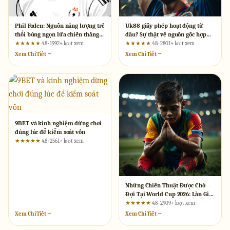
Phil Foden: Nguồn năng lượng trẻ
Uk88 giấy phép hoạt động từ
thổi bùng ngọn lửa chiến thắng
đâu? Sự thật về nguồn gốc hợp
cho Manchester City cùng Debet
pháp
★★★★★
4.8 · 1992+ lượt xem
★★★★★
4.8 · 2801+ lượt xem
Xem Chi Tiết →
Xem Chi Tiết →
9BET và kinh nghiệm dừng chơi
đúng lúc để kiểm soát vốn
★★★★★
4.8 · 2561+ lượt xem
Những Chiến Thuật Được Chờ
Đợi Tại World Cup 2026: Làn Gió
Mới Từ Sân Cỏ Toàn Cầu
★★★★★
4.8 · 2909+ lượt xem
Xem Chi Tiết →
Xem Chi Tiết →