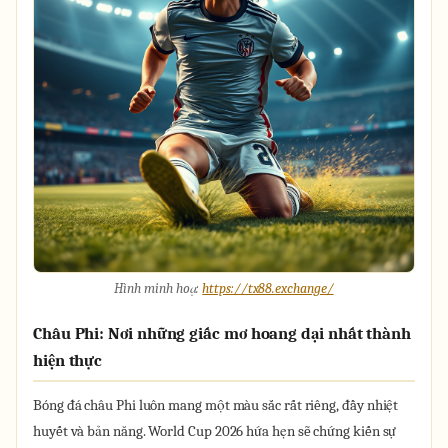
Hình minh hoạ:
https://tx88.exchange/
Châu Phi: Nơi những giấc mơ hoang dại nhất thành
hiện thực
Bóng đá châu Phi luôn mang một màu sắc rất riêng, đầy nhiệt
huyết và bản năng. World Cup 2026 hứa hẹn sẽ chứng kiến sự