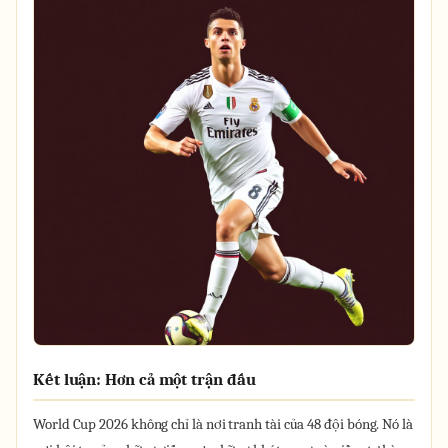
Kết luận: Hơn cả một trận đấu
World Cup 2026 không chỉ là nơi tranh tài của 48 đội bóng. Nó là