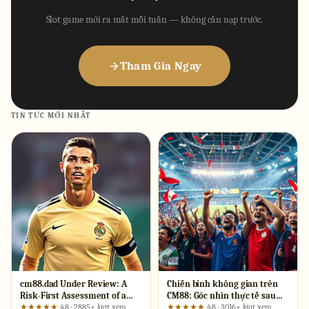
Slot game mới ra mắt mỗi tuần — không cần nạp trước.
Tham Gia Ngay
TIN TỨC MỚI NHẤT
cm88.dad Under Review: A
Chiến binh không gian trên
Risk-First Assessment of a
CM88: Góc nhìn thực tế sau
Digital Entertainment
nhiều năm gắn bó với dòng
★★★★★
4.8 · 2885+ lượt xem
★★★★★
4.8 · 3016+ lượt xem