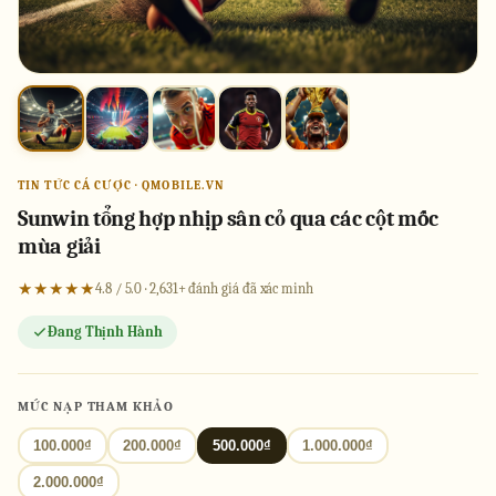
TIN TỨC CÁ CƯỢC · QMOBILE.VN
Sunwin tổng hợp nhịp sân cỏ qua các cột mốc
mùa giải
★★★★★
4.8 / 5.0 · 2,631+ đánh giá đã xác minh
Đang Thịnh Hành
MỨC NẠP THAM KHẢO
100.000₫
200.000₫
500.000₫
1.000.000₫
2.000.000₫