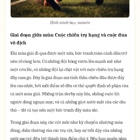
Hình minh hoạ: sunwin
Giai đoạn giữa mùa: Cuộc chiến trụ hạng và cuộc đua
vô địch
Khi mùa giải đi qua được một nửa, bức tranh toàn cảnh dần trở
nên rõ ràng hơn. Có những đội bóng vươn lên mạnh mẽ như
một cơn lốc, có những đội lại chật vật với cuộc chiến trụ hạng
đầy cam go. Đây là giai đoạn mà tinh thần chiến đấu được đẩy
lên cao nhất, bởi mỗi điểm số đều có thể quyết định số phận của
cả một mùa giải. Những trận derby nảy lửa, những cuộc lội
ngược dòng ngoạn mục, và cả những giọt nước mắt của các cầu
thủ – tất cả tạo nên một bức tranh đầy màu sắc.
Trong giai đoạn này, các cột mốc như kỳ chuyển nhượng mùa
đông, chấn thương của các trụ cột, hay sự trỗi dậy của những
ngôi sao trẻ đều trở thành tâm điểm chú ý. Nếu bạn muốn nắm