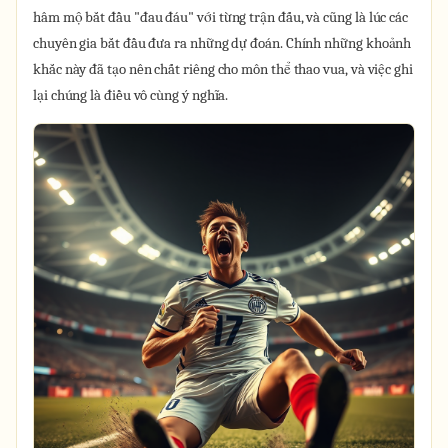
hâm mộ bắt đầu "đau đáu" với từng trận đấu, và cũng là lúc các
chuyên gia bắt đầu đưa ra những dự đoán. Chính những khoảnh
khắc này đã tạo nên chất riêng cho môn thể thao vua, và việc ghi
lại chúng là điều vô cùng ý nghĩa.