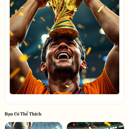
Bạn Có Thể Thích