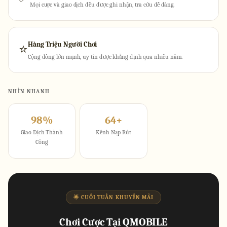
Mọi cược và giao dịch đều được ghi nhận, tra cứu dễ dàng.
Hàng Triệu Người Chơi
⭐
Cộng đồng lớn mạnh, uy tín được khẳng định qua nhiều năm.
NHÌN NHANH
98%
64+
Giao Dịch Thành
Kênh Nạp Rút
Công
🌟 CUỐI TUẦN KHUYẾN MÃI
Chơi Cược Tại QMOBILE