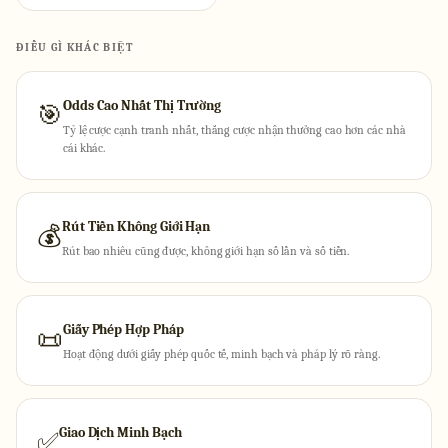
ĐIỀU GÌ KHÁC BIỆT
Odds Cao Nhất Thị Trường
🎯
Tỷ lệ cược cạnh tranh nhất, thắng cược nhận thưởng cao hơn các nhà
cái khác.
Rút Tiền Không Giới Hạn
💰
Rút bao nhiêu cũng được, không giới hạn số lần và số tiền.
Giấy Phép Hợp Pháp
📜
Hoạt động dưới giấy phép quốc tế, minh bạch và pháp lý rõ ràng.
Giao Dịch Minh Bạch
✅