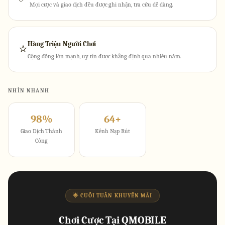
Mọi cược và giao dịch đều được ghi nhận, tra cứu dễ dàng.
Hàng Triệu Người Chơi
⭐
Cộng đồng lớn mạnh, uy tín được khẳng định qua nhiều năm.
NHÌN NHANH
98%
64+
Giao Dịch Thành
Kênh Nạp Rút
Công
🌟 CUỐI TUẦN KHUYẾN MÃI
Chơi Cược Tại QMOBILE