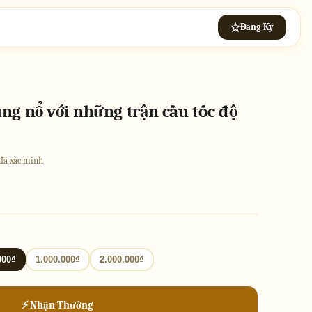
Đăng Ký
g nổ với những trận cầu tốc độ
á đã xác minh
000₫
1.000.000₫
2.000.000₫
⚡ Nhận Thưởng