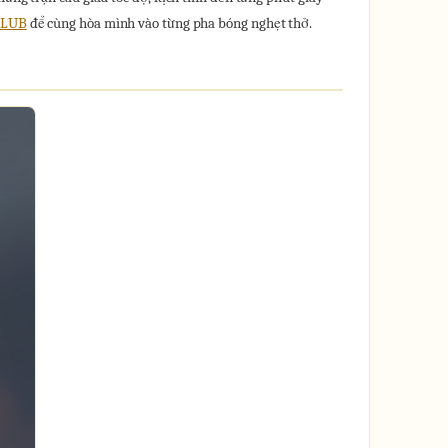
CLUB
để cùng hòa mình vào từng pha bóng nghẹt thở.