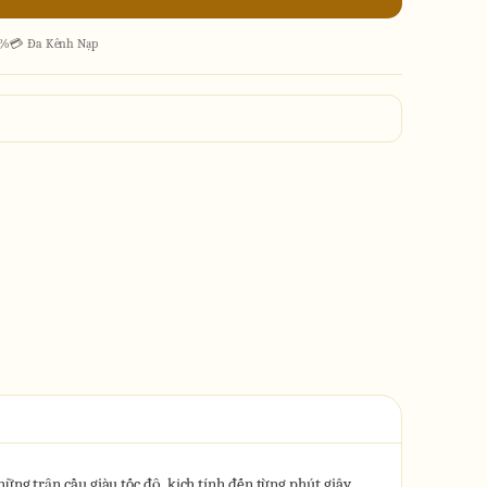
5%
💳 Đa Kênh Nạp
ng trận cầu giàu tốc độ, kịch tính đến từng phút giây