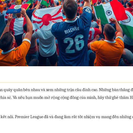
thân quây quần bên nhau và xem những trận cầu đỉnh cao. Những bàn thắng 
ời chia sẻ. Và nếu bạn muốn mở rộng cộng đồng của mình, hãy thử ghé thăm 
sự kết nối. Premier League đã và đang làm rất tốt nhiệm vụ mang đến những