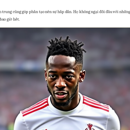
m trung cũng góp phần tạo nên sự hấp dẫn. Họ không ngại đối đầu với những
bao giờ hết.