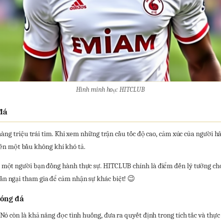
Hình minh hoạ: HITCLUB
đá
 hàng triệu trái tim. Khi xem những trận cầu tốc độ cao, cảm xúc của người
 nên một bầu không khí khó tả.
 một người bạn đồng hành thực sự. HITCLUB chính là điểm đến lý tưởng cho
n ngại tham gia để cảm nhận sự khác biệt! 😉
bóng đá
Nó còn là khả năng đọc tình huống, đưa ra quyết định trong tích tắc và th