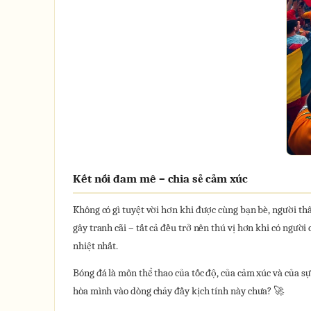
Kết nối đam mê – chia sẻ cảm xúc
Không có gì tuyệt vời hơn khi được cùng bạn bè, người 
gây tranh cãi – tất cả đều trở nên thú vị hơn khi có ngư
nhiệt nhất.
Bóng đá là môn thể thao của tốc độ, của cảm xúc và của 
hòa mình vào dòng chảy đầy kịch tính này chưa? 🚀