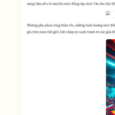
nâng tầm yếu tố này lên một đẳng cấp mới. Các cầu thủ kh
Những pha phản công thần tốc, những tình huống một đối m
giả trên toàn thế giới, bất chấp sự cạnh tranh từ các giải đ