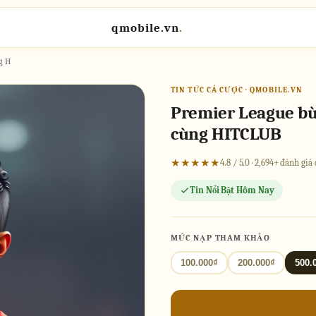
qmobile.vn
.
g H
TIN TỨC CÁ CƯỢC · QMOBILE.VN
Premier League bùn
cùng HITCLUB
★★★★★
4.8 / 5.0 · 2,694+ đánh gi
Tin Nổi Bật Hôm Nay
MỨC NẠP THAM KHẢO
100.000₫
200.000₫
500.