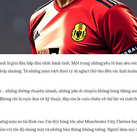
là giải đấu hấp dẫn nhất hành tinh. Một trong những yếu tố làm nên sức hú
hớp nhoáng. Từ những màn rượt đuổi tỷ số nghẹt thở cho đến các tình huống
ơi – những đường chuyền nhanh, những pha di chuyển không bóng thông minh
hông chỉ là cuộc đua về kỹ thuật, đây còn là cuộc chiến về thể lực và tinh t
ững màn so tài đỉnh cao. Các đội bóng lớn như Manchester City, Chelsea
iểm với tốc độ chóng mặt và những bàn thắng không tưởng. Người hâm mộ đư