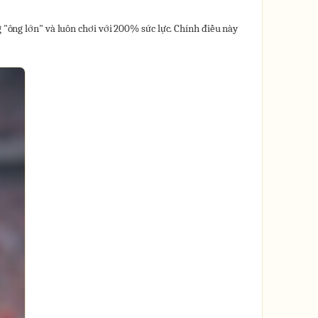
 "ông lớn" và luôn chơi với 200% sức lực. Chính điều này