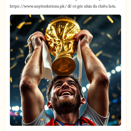
https://www.anyitsolutions.pk/ để có góc nhìn đa chiều hơn.