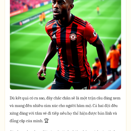
Dù kết quả có ra sao, đây chắc chắn sẽ là một trận cầu đáng xem
và mang đến nhiều cảm xúc cho người hâm mộ. Cả hai đội đều
xứng đáng với tấm vé đi tiếp nếu họ thể hiện được bản lĩnh và
đẳng cấp của mình. 🏆