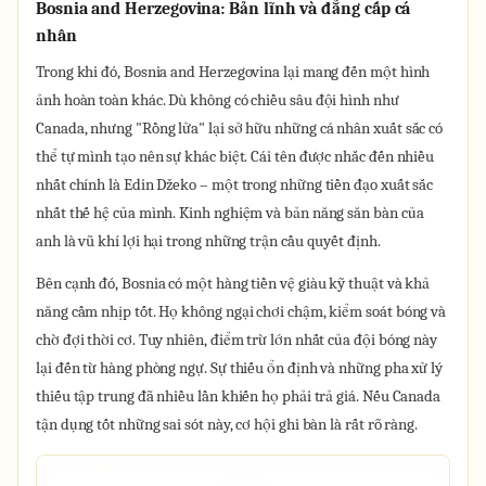
Bosnia and Herzegovina: Bản lĩnh và đẳng cấp cá
nhân
Trong khi đó, Bosnia and Herzegovina lại mang đến một hình
ảnh hoàn toàn khác. Dù không có chiều sâu đội hình như
Canada, nhưng "Rồng lửa" lại sở hữu những cá nhân xuất sắc có
thể tự mình tạo nên sự khác biệt. Cái tên được nhắc đến nhiều
nhất chính là Edin Džeko – một trong những tiền đạo xuất sắc
nhất thế hệ của mình. Kinh nghiệm và bản năng săn bàn của
anh là vũ khí lợi hại trong những trận cầu quyết định.
Bên cạnh đó, Bosnia có một hàng tiền vệ giàu kỹ thuật và khả
năng cầm nhịp tốt. Họ không ngại chơi chậm, kiểm soát bóng và
chờ đợi thời cơ. Tuy nhiên, điểm trừ lớn nhất của đội bóng này
lại đến từ hàng phòng ngự. Sự thiếu ổn định và những pha xử lý
thiếu tập trung đã nhiều lần khiến họ phải trả giá. Nếu Canada
tận dụng tốt những sai sót này, cơ hội ghi bàn là rất rõ ràng.