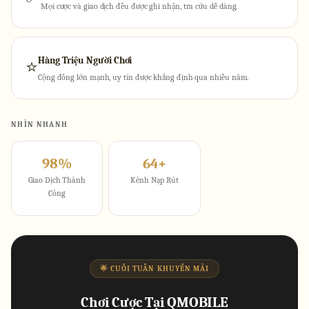
Mọi cược và giao dịch đều được ghi nhận, tra cứu dễ dàng.
Hàng Triệu Người Chơi
⭐
Cộng đồng lớn mạnh, uy tín được khẳng định qua nhiều năm.
NHÌN NHANH
98%
64+
Giao Dịch Thành
Kênh Nạp Rút
Công
🌟 CUỐI TUẦN KHUYẾN MÃI
Chơi Cược Tại QMOBILE