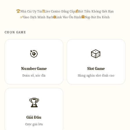
🏆
Nhà Cái Uy Tín
🃏
Live Casino Đẳng Cấp
💰
Rút Tiền Không Giới Hạn
✅
Giao Dịch Minh Bạch
🌐
Link Vào Ổn Định
🏦
Nạp Rút Đa Kênh
CHỌN GAME
🎯
🎲
Number Game
Slot Game
Đoán số, xóc đĩa
Hàng nghìn slot đỉnh cao
🏆
Giải Đấu
Cược giải lớn