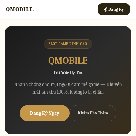
QMOBILE
.
Đăng Ký
SLOT GAME ĐỈNH CAO
QMOBILE
Cá Cược Uy Tín
Nhanh chóng cho mọi người đam mê game — Khuyến
mãi tân thủ 100%, không lo bị chặn.
Đăng Ký Ngay
Khám Phá Thêm