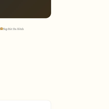
🏦
Nạp Rút Đa Kênh