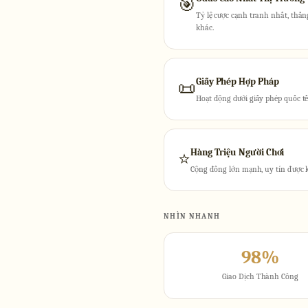
🎯
Tỷ lệ cược cạnh tranh nhất, thắ
khác.
Giấy Phép Hợp Pháp
📜
Hoạt động dưới giấy phép quốc tế
Hàng Triệu Người Chơi
⭐
Cộng đồng lớn mạnh, uy tín được
NHÌN NHANH
98%
Giao Dịch Thành Công