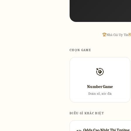
🏆
Nhà Cái Uy Tín
🃏
CHỌN GAME
🎯
Number Game
Đoán số, xóc đĩa
ĐIỀU GÌ KHÁC BIỆT
Odds Cao Nhất Thị Trường