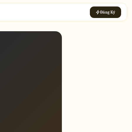
Đăng Ký