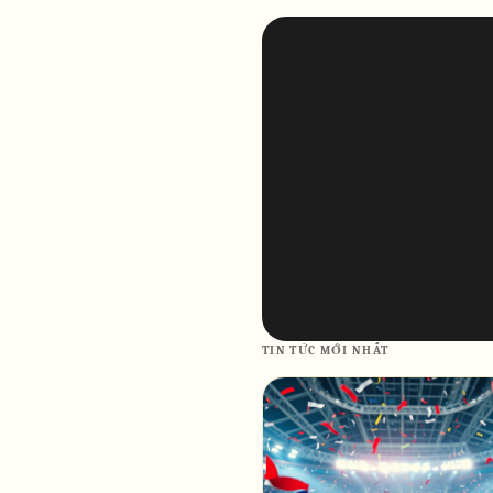
TIN TỨC MỚI NHẤT