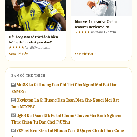
Discover Innovative Casino
Features Reviewed on
lv88.org.uk – A Criterion‑Based
★★★★★
4.8 · 2844+ lượt xem
Đội bóng nào sẽ trở thành hiện
Risk Assessment
tượng thú vị nhất giải đấu?
★★★★★
4.8 · 2893+ lượt xem
Xem Chi Tiết →
Xem Chi Tiết →
BẠN CÓ THỂ THÍCH
🎰
Mu88 La Gi Huong Dan Chi Tiet Cho Nguoi Moi Bat Dau
ENYOXr
🎰
Okviptop La Gi Huong Dan Toan Dien Cho Nguoi Moi Bat
Dau N7XPBC
🎰
Gg88 Du Doan Dfb Pokal Chuan Chuyen Gia Kinh Nghiem
Thuc Chien Tu Dan Choi FjUYhu
🎰
789bet Keo Xien Loi Nhuan Cao Bi Quyet Chinh Phuc Cuoc