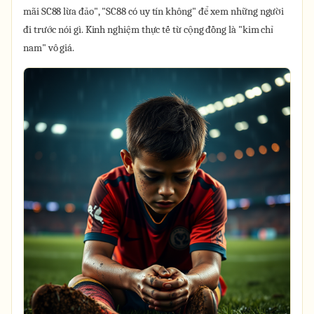
mãi SC88 lừa đảo", "SC88 có uy tín không" để xem những người
đi trước nói gì. Kinh nghiệm thực tế từ cộng đồng là "kim chỉ
nam" vô giá.