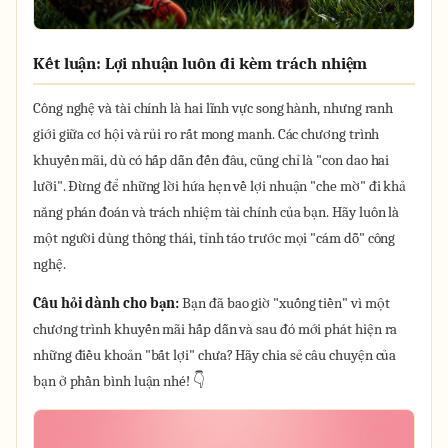
Kết luận: Lợi nhuận luôn đi kèm trách nhiệm
Công nghệ và tài chính là hai lĩnh vực song hành, nhưng ranh
giới giữa cơ hội và rủi ro rất mong manh. Các chương trình
khuyến mãi, dù có hấp dẫn đến đâu, cũng chỉ là "con dao hai
lưỡi". Đừng để những lời hứa hẹn về lợi nhuận "che mờ" đi khả
năng phán đoán và trách nhiệm tài chính của bạn. Hãy luôn là
một người dùng thông thái, tỉnh táo trước mọi "cám dỗ" công
nghệ.
Câu hỏi dành cho bạn:
Bạn đã bao giờ "xuống tiền" vì một
chương trình khuyến mãi hấp dẫn và sau đó mới phát hiện ra
những điều khoản "bất lợi" chưa? Hãy chia sẻ câu chuyện của
bạn ở phần bình luận nhé! 👇