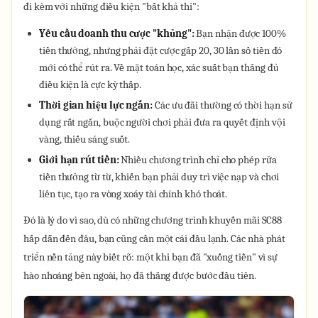
đi kèm với những điều kiện "bất khả thi":
Yêu cầu doanh thu cược "khủng":
Bạn nhận được 100%
tiền thưởng, nhưng phải đặt cược gấp 20, 30 lần số tiền đó
mới có thể rút ra. Về mặt toán học, xác suất bạn thắng đủ
điều kiện là cực kỳ thấp.
Thời gian hiệu lực ngắn:
Các ưu đãi thường có thời hạn sử
dụng rất ngắn, buộc người chơi phải đưa ra quyết định vội
vàng, thiếu sáng suốt.
Giới hạn rút tiền:
Nhiều chương trình chỉ cho phép rửa
tiền thưởng từ từ, khiến bạn phải duy trì việc nạp và chơi
liên tục, tạo ra vòng xoáy tài chính khó thoát.
Đó là lý do vì sao, dù có những chương trình khuyến mãi SC88
hấp dẫn đến đâu, bạn cũng cần một cái đầu lạnh. Các nhà phát
triển nền tảng này biết rõ: một khi bạn đã "xuống tiền" vì sự
hào nhoáng bên ngoài, họ đã thắng được bước đầu tiên.