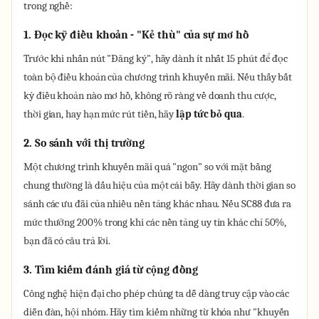
trong nghề:
1. Đọc kỹ điều khoản - "Kẻ thù" của sự mơ hồ
Trước khi nhấn nút "Đăng ký", hãy dành ít nhất 15 phút để đọc
toàn bộ điều khoản của chương trình khuyến mãi. Nếu thấy bất
kỳ điều khoản nào mơ hồ, không rõ ràng về doanh thu cược,
thời gian, hay hạn mức rút tiền, hãy
lập tức bỏ qua
.
2. So sánh với thị trường
Một chương trình khuyến mãi quá "ngon" so với mặt bằng
chung thường là dấu hiệu của một cái bẫy. Hãy dành thời gian so
sánh các ưu đãi của nhiều nền tảng khác nhau. Nếu SC88 đưa ra
mức thưởng 200% trong khi các nền tảng uy tín khác chỉ 50%,
bạn đã có câu trả lời.
3. Tìm kiếm đánh giá từ cộng đồng
Công nghệ hiện đại cho phép chúng ta dễ dàng truy cập vào các
diễn đàn, hội nhóm. Hãy tìm kiếm những từ khóa như "khuyến