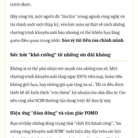
trước được.
Hãy cùng tôi, một người đã "lăn lộn" trong ngành công nghệ và
tài chính suốt một thập kỷ, vén bức màn sự thật về cách những
chương trình khuyến mãi hào nhoáng có thể khiến bạn lãng
quên điều quan trọng nhất:
bảo vệ túi tiền của chính mình
.
Sức hút "khó cưỡng" từ những ưu đãi khủng
Không ai có thể phủ nhận sức mạnh của những con số. Một
chương trình khuyến mãi tặng ngay 100% tiền nạp, hoàn tiền
không giới hạn, hay những gói quà tặng xa xỉ... Tất cả đều được
thiết kế để kích thích "cơn thèm" lợi nhuận của nhà đầu tư. Các
nền tảng như SC88 thường tận dụng triệt để tâm lý này.
Hiệu ứng "đám đông" và cảm giác FOMO
Bạn có thấy những dòng trạng thái "chốt lời thành công", "ăn
mừng cùng khuyến mãi SC88" xuất hiện dày đặc trên các hội