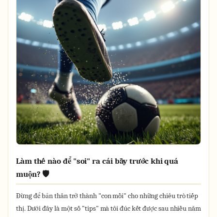
Làm thế nào để "soi" ra cái bẫy trước khi quá
muộn? 🛡️
Đừng để bản thân trở thành "con mồi" cho những chiêu trò tiếp
thị. Dưới đây là một số "tips" mà tôi đúc kết được sau nhiều năm