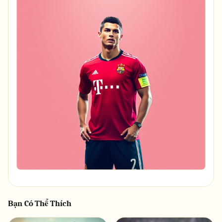
Bạn Có Thể Thích