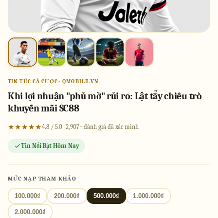
TIN TỨC CÁ CƯỢC · QMOBILE.VN
Khi lợi nhuận "phủ mờ" rủi ro: Lật tẩy chiêu trò
khuyến mãi SC88
★★★★★
4.8 / 5.0 · 2,907+ đánh giá đã xác minh
Tin Nổi Bật Hôm Nay
MỨC NẠP THAM KHẢO
100.000₫
200.000₫
500.000₫
1.000.000₫
2.000.000₫