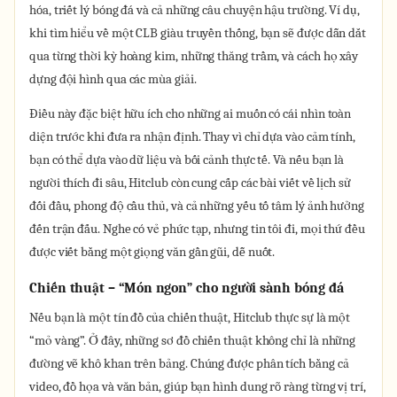
hóa, triết lý bóng đá và cả những câu chuyện hậu trường. Ví dụ,
khi tìm hiểu về một CLB giàu truyền thống, bạn sẽ được dẫn dắt
qua từng thời kỳ hoàng kim, những thăng trầm, và cách họ xây
dựng đội hình qua các mùa giải.
Điều này đặc biệt hữu ích cho những ai muốn có cái nhìn toàn
diện trước khi đưa ra nhận định. Thay vì chỉ dựa vào cảm tính,
bạn có thể dựa vào dữ liệu và bối cảnh thực tế. Và nếu bạn là
người thích đi sâu, Hitclub còn cung cấp các bài viết về lịch sử
đối đầu, phong độ cầu thủ, và cả những yếu tố tâm lý ảnh hưởng
đến trận đấu. Nghe có vẻ phức tạp, nhưng tin tôi đi, mọi thứ đều
được viết bằng một giọng văn gần gũi, dễ nuốt.
Chiến thuật – “Món ngon” cho người sành bóng đá
Nếu bạn là một tín đồ của chiến thuật, Hitclub thực sự là một
“mỏ vàng”. Ở đây, những sơ đồ chiến thuật không chỉ là những
đường vẽ khô khan trên bảng. Chúng được phân tích bằng cả
video, đồ họa và văn bản, giúp bạn hình dung rõ ràng từng vị trí,