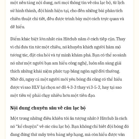
một nền tảng nội dung, nơi mọi thông tin về câu lạc bộ, từ lịch
sử hình thành, đội hình hiện tại, cho đến những bài phân tích
chiến thuật chi tiết, đều được trình bày một cách trực quan và
dễ hiểu.
Điểm khác biệt lớn nhất của Hitclub nằm ở cách tiếp cận. Thay
vì chỉ đưa tin tức một chiều, nó khuyến khích người hâm mộ
tương tác, đặt câu hỏi và tự mình khám phá. Bạn có thể so sánh
nó như một người bạn am hiểu công nghệ, luôn sẵn sàng giải
thích những khái niệm phức tạp bằng ngôn ngữ đời thường.
Nhờ đó, ngay cả một người mới yêu bóng đá cũng có thể hiểu
được vì sao HLV lại chọn sơ đồ 4-3-3 thay vì 3-5-2, hay tại sao
một tiền vệ phải chạy nhiều hơn một tiền đạo.
Nội dung chuyên sâu về câu lạc bộ
Một trong những điều khiến tôi ấn tượng nhất ở Hitclub là cách
nó “kể chuyện” về các câu lạc bộ. Bạn không chỉ biết đội bóng đó
đang đứng thứ mấy trên bảng xếp hạng, mà còn hiểu được văn