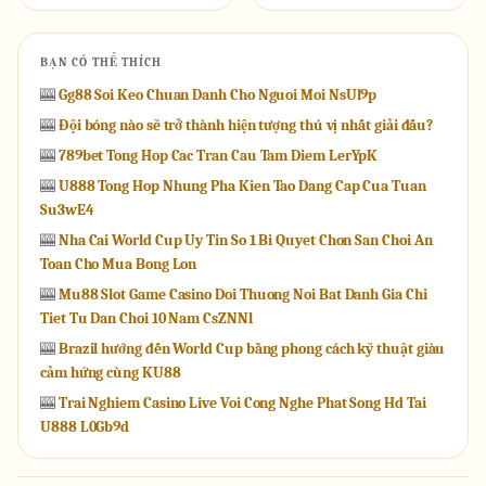
BẠN CÓ THỂ THÍCH
🎰
Gg88 Soi Keo Chuan Danh Cho Nguoi Moi NsUl9p
🎰
Đội bóng nào sẽ trở thành hiện tượng thú vị nhất giải đấu?
🎰
789bet Tong Hop Cac Tran Cau Tam Diem LerYpK
🎰
U888 Tong Hop Nhung Pha Kien Tao Dang Cap Cua Tuan
Su3wE4
🎰
Nha Cai World Cup Uy Tin So 1 Bi Quyet Chon San Choi An
Toan Cho Mua Bong Lon
🎰
Mu88 Slot Game Casino Doi Thuong Noi Bat Danh Gia Chi
Tiet Tu Dan Choi 10 Nam CsZNNl
🎰
Brazil hướng đến World Cup bằng phong cách kỹ thuật giàu
cảm hứng cùng KU88
🎰
Trai Nghiem Casino Live Voi Cong Nghe Phat Song Hd Tai
U888 L0Gb9d