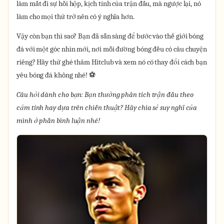
làm mất đi sự hồi hộp, kịch tính của trận đấu, mà ngược lại, nó
làm cho mọi thứ trở nên có ý nghĩa hơn.
Vậy còn bạn thì sao? Bạn đã sẵn sàng để bước vào thế giới bóng
đá với một góc nhìn mới, nơi mỗi đường bóng đều có câu chuyện
riêng? Hãy thử ghé thăm Hitclub và xem nó có thay đổi cách bạn
yêu bóng đá không nhé! ⚽
Câu hỏi dành cho bạn: Bạn thường phân tích trận đấu theo
cảm tính hay dựa trên chiến thuật? Hãy chia sẻ suy nghĩ của
mình ở phần bình luận nhé!