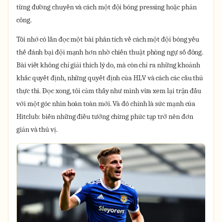
từng đường chuyền và cách một đội bóng pressing hoặc phản
công.
Tôi nhớ có lần đọc một bài phân tích về cách một đội bóng yếu
thế đánh bại đội mạnh hơn nhờ chiến thuật phòng ngự số đông.
Bài viết không chỉ giải thích lý do, mà còn chỉ ra những khoảnh
khắc quyết định, những quyết định của HLV và cách các cầu thủ
thực thi. Đọc xong, tôi cảm thấy như mình vừa xem lại trận đấu
với một góc nhìn hoàn toàn mới. Và đó chính là sức mạnh của
Hitclub: biến những điều tưởng chừng phức tạp trở nên đơn
giản và thú vị.