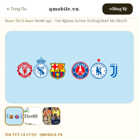
qmobile.vn
.
Trang Chủ
Đăng Ký
Home
›
Tất Cả Game
›
Five88 App – Trải Nghiệm Cá Cược Di Động Mượt Mà Như Ch
TIN TỨC CÁ CƯỢC · QMOBILE.VN