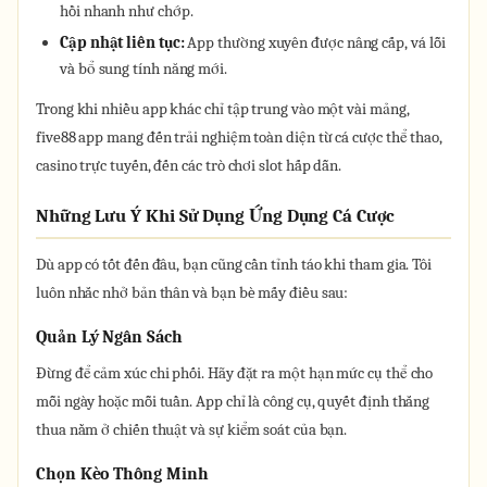
hồi nhanh như chớp.
Cập nhật liên tục:
App thường xuyên được nâng cấp, vá lỗi
và bổ sung tính năng mới.
Trong khi nhiều app khác chỉ tập trung vào một vài mảng,
five88 app mang đến trải nghiệm toàn diện từ cá cược thể thao,
casino trực tuyến, đến các trò chơi slot hấp dẫn.
Những Lưu Ý Khi Sử Dụng Ứng Dụng Cá Cược
Dù app có tốt đến đâu, bạn cũng cần tỉnh táo khi tham gia. Tôi
luôn nhắc nhở bản thân và bạn bè mấy điều sau:
Quản Lý Ngân Sách
Đừng để cảm xúc chi phối. Hãy đặt ra một hạn mức cụ thể cho
mỗi ngày hoặc mỗi tuần. App chỉ là công cụ, quyết định thắng
thua nằm ở chiến thuật và sự kiểm soát của bạn.
Chọn Kèo Thông Minh