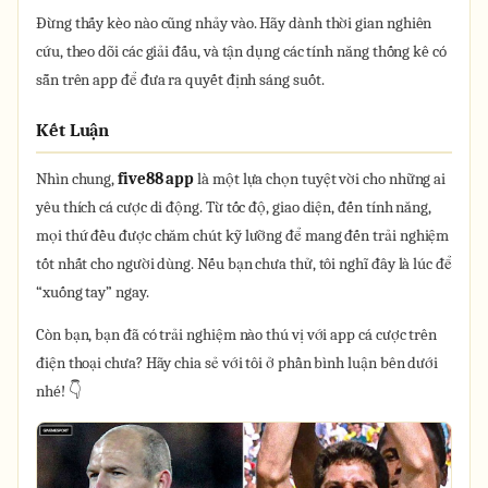
Đừng thấy kèo nào cũng nhảy vào. Hãy dành thời gian nghiên
cứu, theo dõi các giải đấu, và tận dụng các tính năng thống kê có
sẵn trên app để đưa ra quyết định sáng suốt.
Kết Luận
Nhìn chung,
five88 app
là một lựa chọn tuyệt vời cho những ai
yêu thích cá cược di động. Từ tốc độ, giao diện, đến tính năng,
mọi thứ đều được chăm chút kỹ lưỡng để mang đến trải nghiệm
tốt nhất cho người dùng. Nếu bạn chưa thử, tôi nghĩ đây là lúc để
“xuống tay” ngay.
Còn bạn, bạn đã có trải nghiệm nào thú vị với app cá cược trên
điện thoại chưa? Hãy chia sẻ với tôi ở phần bình luận bên dưới
nhé! 👇