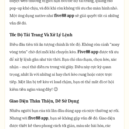
duyệt web thường bị giới hạn bởi tốc độ tải trang, quảng cáo
pop-up khó chịu, và đôi khi còn không tối ưu cho màn hình nhỏ.
Một ứng dụng native như
five88 app
sẽ giải quyết tất cả những
vấn đề đó.
Tốc Độ Tải Trang Và Xử Lý Lệnh
Điều đầu tiên tôi ấn tượng chính là tốc độ. Không còn cảnh “xoay
vòng tròn” chờ đợi mỗi khi chuyển kèo.
Five88 app
được tối ưu
để xử lý lệnh gần như tức thời. Bạn chỉ cần chạm, chọn kèo, xác
nhận – mọi thứ diễn ra trong vài giây. Điều này cực kỳ quan
trọng, nhất là với những ai hay chơi kèo rung hoặc cược trực
tiếp. Một lần bị trễ kèo vì load chậm, bạn có thể mất đi cơ hội
kiếm tiền ngàn vàng đấy! 😉
Giao Diện Thân Thiện, Dễ Sử Dụng
Nhiều người bạn của tôi lần đầu dùng app cá cược thường sợ rối.
Nhưng với
five88 app
, bạn sẽ không gặp vấn đề đó. Giao diện
được thiết kế theo phong cách tối giản, màu sắc hài hòa, các