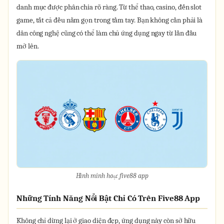
danh mục được phân chia rõ ràng. Từ thể thao, casino, đến slot
game, tất cả đều nằm gọn trong tầm tay. Bạn không cần phải là
dân công nghệ cũng có thể làm chủ ứng dụng ngay từ lần đầu
mở lên.
Hình minh hoạ: five88 app
Những Tính Năng Nổi Bật Chỉ Có Trên Five88 App
Không chỉ dừng lại ở giao diện đẹp, ứng dụng này còn sở hữu