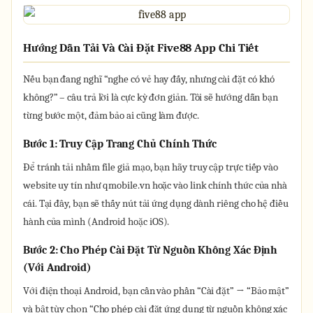
Hướng Dẫn Tải Và Cài Đặt Five88 App Chi Tiết
Nếu bạn đang nghĩ “nghe có vẻ hay đấy, nhưng cài đặt có khó
không?” – câu trả lời là cực kỳ đơn giản. Tôi sẽ hướng dẫn bạn
từng bước một, đảm bảo ai cũng làm được.
Bước 1: Truy Cập Trang Chủ Chính Thức
Để tránh tải nhầm file giả mạo, bạn hãy truy cập trực tiếp vào
website uy tín như qmobile.vn hoặc vào link chính thức của nhà
cái. Tại đây, bạn sẽ thấy nút tải ứng dụng dành riêng cho hệ điều
hành của mình (Android hoặc iOS).
Bước 2: Cho Phép Cài Đặt Từ Nguồn Không Xác Định
(Với Android)
Với điện thoại Android, bạn cần vào phần “Cài đặt” → “Bảo mật”
và bật tùy chọn “Cho phép cài đặt ứng dụng từ nguồn không xác