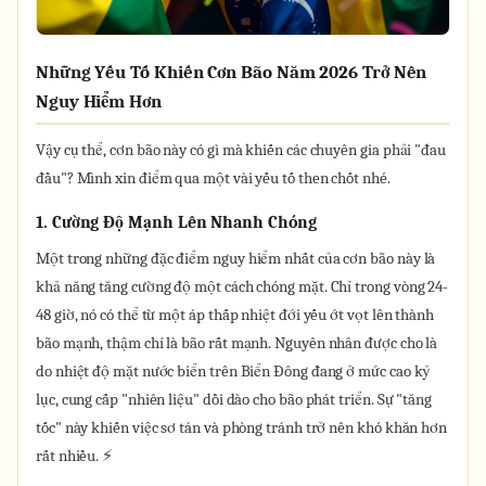
Những Yếu Tố Khiến Cơn Bão Năm 2026 Trở Nên
Nguy Hiểm Hơn
Vậy cụ thể, cơn bão này có gì mà khiến các chuyên gia phải "đau
đầu"? Mình xin điểm qua một vài yếu tố then chốt nhé.
1. Cường Độ Mạnh Lên Nhanh Chóng
Một trong những đặc điểm nguy hiểm nhất của cơn bão này là
khả năng tăng cường độ một cách chóng mặt. Chỉ trong vòng 24-
48 giờ, nó có thể từ một áp thấp nhiệt đới yếu ớt vọt lên thành
bão mạnh, thậm chí là bão rất mạnh. Nguyên nhân được cho là
do nhiệt độ mặt nước biển trên Biển Đông đang ở mức cao kỷ
lục, cung cấp "nhiên liệu" dồi dào cho bão phát triển. Sự "tăng
tốc" này khiến việc sơ tán và phòng tránh trở nên khó khăn hơn
rất nhiều. ⚡