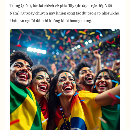
Trung Quốc), lúc lại chếch về phía Tây (đe dọa trực tiếp Việt
Nam). Sự xoay chuyển này khiến công tác dự báo gặp nhiều khó
khăn, và người dân thì không khỏi hoang mang.