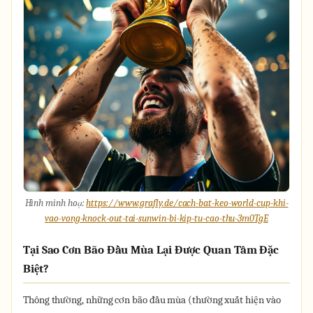
Hình minh hoạ:
https://www.grafly.de/cach-bat-keo-world-cup-khi-
vao-vong-knock-out-tai-sunwin-bi-kip-tu-cao-thu-3m0TgE
Tại Sao Cơn Bão Đầu Mùa Lại Được Quan Tâm Đặc
Biệt?
Thông thường, những cơn bão đầu mùa (thường xuất hiện vào