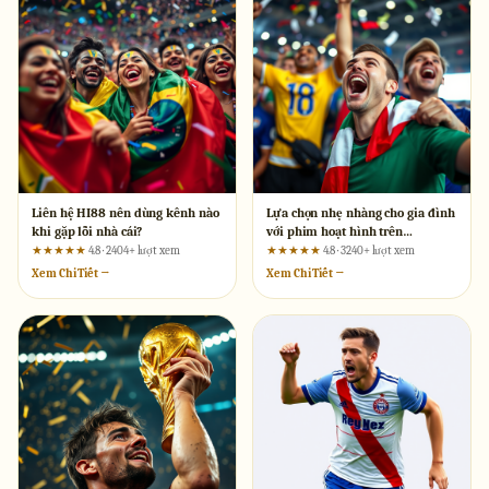
Liên hệ HI88 nên dùng kênh nào
Lựa chọn nhẹ nhàng cho gia đình
khi gặp lỗi nhà cái?
với phim hoạt hình trên
Phimhayok
★★★★★
4.8 · 2404+ lượt xem
★★★★★
4.8 · 3240+ lượt xem
Xem Chi Tiết →
Xem Chi Tiết →