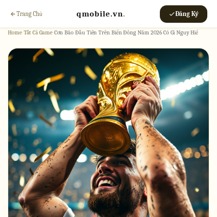
qmobile.vn
.
Trang Chủ
Đăng Ký
Home
›
Tất Cả Game
›
Cơn Bão Đầu Tiên Trên Biển Đông Năm 2026 Có Gì Nguy Hiể