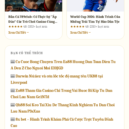
Bắn Cá 789club: Có Thực Sự “Áp
World Cup 2026: Hành Trình Của
Đảo” Các Trò Chơi Casino Cùng
Những Trái Tim Tự Hào Dân Tộc
Loại?
★★★★★
4.8 · 3353+ lượt xem
★★★★★
4.8 · 2310+ lượt xem
Xem Chi Tiết →
Xem Chi Tiết →
BẠN CÓ THỂ THÍCH
🎰
Ca Cuoc Bong Chuyen Tren Ea88 Huong Dan Toan Dien Tu
A Den Z Cho Nguoi Moi EI0JGD
🎰
Darwin Núñez và cơn lốc tốc độ mang tên UK88 tại
Liverpool
🎰
Zo88 Tham Gia Casino Chi Trong Vai Buoc Bi Kip Tu Dan
Choi Lau Nam Ge1NTd
🎰
Qh88 Soi Keo Tai Xiu De Thang Kinh Nghiem Tu Dan Choi
Lau Nam P3sXns
🎰
8x bet – Hành Trình Khám Phá Cá Cược Trực Tuyến Đỉnh
Cao