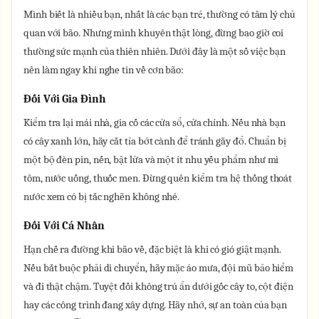
Mình biết là nhiều bạn, nhất là các bạn trẻ, thường có tâm lý chủ
quan với bão. Nhưng mình khuyên thật lòng, đừng bao giờ coi
thường sức mạnh của thiên nhiên. Dưới đây là một số việc bạn
nên làm ngay khi nghe tin về cơn bão:
Đối Với Gia Đình
Kiểm tra lại mái nhà, gia cố các cửa sổ, cửa chính. Nếu nhà bạn
có cây xanh lớn, hãy cắt tỉa bớt cành để tránh gãy đổ. Chuẩn bị
một bộ đèn pin, nến, bật lửa và một ít nhu yếu phẩm như mì
tôm, nước uống, thuốc men. Đừng quên kiểm tra hệ thống thoát
nước xem có bị tắc nghẽn không nhé.
Đối Với Cá Nhân
Hạn chế ra đường khi bão về, đặc biệt là khi có gió giật mạnh.
Nếu bắt buộc phải di chuyển, hãy mặc áo mưa, đội mũ bảo hiểm
và đi thật chậm. Tuyệt đối không trú ẩn dưới gốc cây to, cột điện
hay các công trình đang xây dựng. Hãy nhớ, sự an toàn của bạn