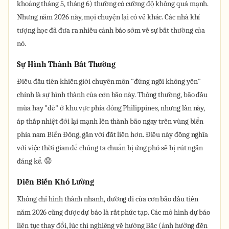
khoảng tháng 5, tháng 6) thường có cường độ không quá mạnh.
Nhưng năm 2026 này, mọi chuyện lại có vẻ khác. Các nhà khí
tượng học đã đưa ra nhiều cảnh báo sớm về sự bất thường của
nó.
Sự Hình Thành Bất Thường
Điều đầu tiên khiến giới chuyên môn "đứng ngồi không yên"
chính là sự hình thành của cơn bão này. Thông thường, bão đầu
mùa hay "đẻ" ở khu vực phía đông Philippines, nhưng lần này,
áp thấp nhiệt đới lại mạnh lên thành bão ngay trên vùng biển
phía nam Biển Đông, gần với đất liền hơn. Điều này đồng nghĩa
với việc thời gian để chúng ta chuẩn bị ứng phó sẽ bị rút ngắn
đáng kể. 😟
Diễn Biến Khó Lường
Không chỉ hình thành nhanh, đường đi của cơn bão đầu tiên
năm 2026 cũng được dự báo là rất phức tạp. Các mô hình dự báo
liên tục thay đổi, lúc thì nghiêng về hướng Bắc (ảnh hưởng đến