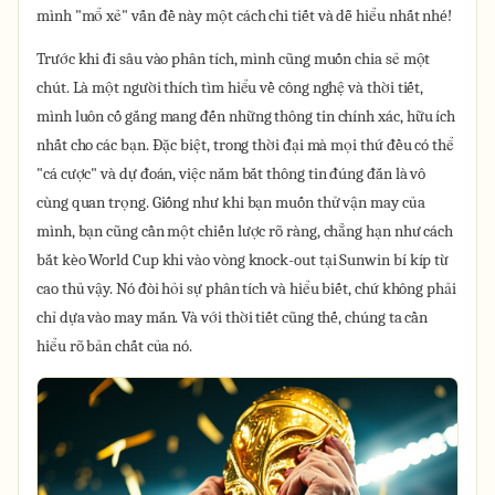
mình "mổ xẻ" vấn đề này một cách chi tiết và dễ hiểu nhất nhé!
Trước khi đi sâu vào phân tích, mình cũng muốn chia sẻ một
chút. Là một người thích tìm hiểu về công nghệ và thời tiết,
mình luôn cố gắng mang đến những thông tin chính xác, hữu ích
nhất cho các bạn. Đặc biệt, trong thời đại mà mọi thứ đều có thể
"cá cược" và dự đoán, việc nắm bắt thông tin đúng đắn là vô
cùng quan trọng. Giống như khi bạn muốn thử vận may của
mình, bạn cũng cần một chiến lược rõ ràng, chẳng hạn như cách
bắt kèo World Cup khi vào vòng knock-out tại Sunwin bí kíp từ
cao thủ vậy. Nó đòi hỏi sự phân tích và hiểu biết, chứ không phải
chỉ dựa vào may mắn. Và với thời tiết cũng thế, chúng ta cần
hiểu rõ bản chất của nó.