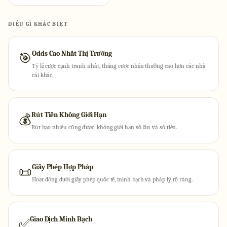
ĐIỀU GÌ KHÁC BIỆT
Odds Cao Nhất Thị Trường
🎯
Tỷ lệ cược cạnh tranh nhất, thắng cược nhận thưởng cao hơn các nhà
cái khác.
Rút Tiền Không Giới Hạn
💰
Rút bao nhiêu cũng được, không giới hạn số lần và số tiền.
Giấy Phép Hợp Pháp
📜
Hoạt động dưới giấy phép quốc tế, minh bạch và pháp lý rõ ràng.
Giao Dịch Minh Bạch
✅