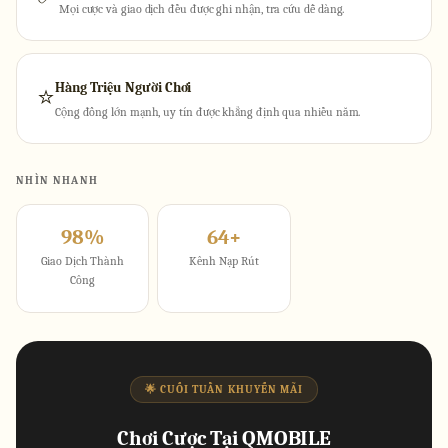
Mọi cược và giao dịch đều được ghi nhận, tra cứu dễ dàng.
Hàng Triệu Người Chơi
⭐
Cộng đồng lớn mạnh, uy tín được khẳng định qua nhiều năm.
NHÌN NHANH
98%
64+
Giao Dịch Thành
Kênh Nạp Rút
Công
🌟 CUỐI TUẦN KHUYẾN MÃI
Chơi Cược Tại QMOBILE