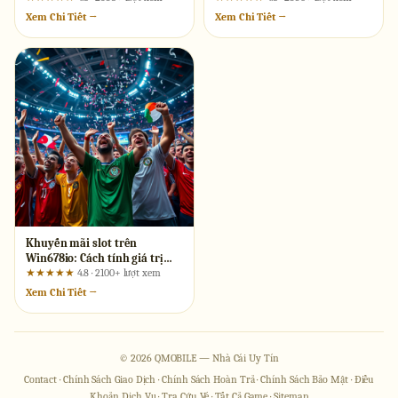
game không gian
là lời quảng cáo?
Xem Chi Tiết →
Xem Chi Tiết →
Khuyến mãi slot trên
Win678io: Cách tính giá trị
thực trước khi nhận thưởng
★★★★★
4.8 · 2100+ lượt xem
Xem Chi Tiết →
© 2026 QMOBILE — Nhà Cái Uy Tín
Contact
·
Chính Sách Giao Dịch
·
Chính Sách Hoàn Trả
·
Chính Sách Bảo Mật
·
Điều
Khoản Dịch Vụ
·
Tra Cứu Vé
·
Tất Cả Game
·
Sitemap