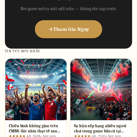
Slot game mới ra mắt mỗi tuần — không cần nạp trước.
Tham Gia Ngay
TIN TỨC MỚI NHẤT
Chiến binh không gian trên
Sự kiện xếp hạng nhiều người
CM88: Góc nhìn thực tế sau
chơi trong game bắn cá tại
nhiều năm gắn bó với dòng
AO88: cạnh tranh thật hay chỉ
★★★★★
4.8 · 2658+ lượt xem
★★★★★
4.8 · 2530+ lượt xem