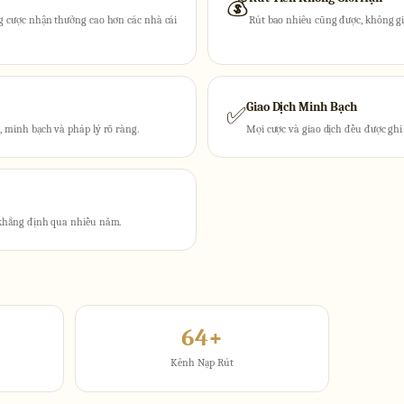
💰
ng cược nhận thưởng cao hơn các nhà cái
Rút bao nhiêu cũng được, không giớ
Giao Dịch Minh Bạch
✅
, minh bạch và pháp lý rõ ràng.
Mọi cược và giao dịch đều được ghi
 khẳng định qua nhiều năm.
64+
Kênh Nạp Rút