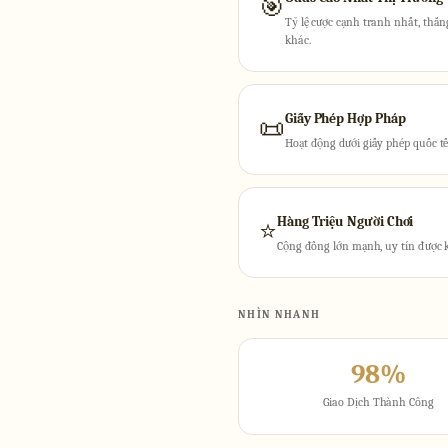
🎯
Tỷ lệ cược cạnh tranh nhất, thắ
khác.
Giấy Phép Hợp Pháp
📜
Hoạt động dưới giấy phép quốc tế
Hàng Triệu Người Chơi
⭐
Cộng đồng lớn mạnh, uy tín được
NHÌN NHANH
98%
Giao Dịch Thành Công