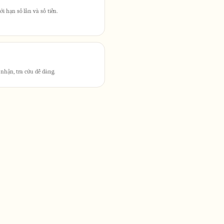
i hạn số lần và số tiền.
 nhận, tra cứu dễ dàng.