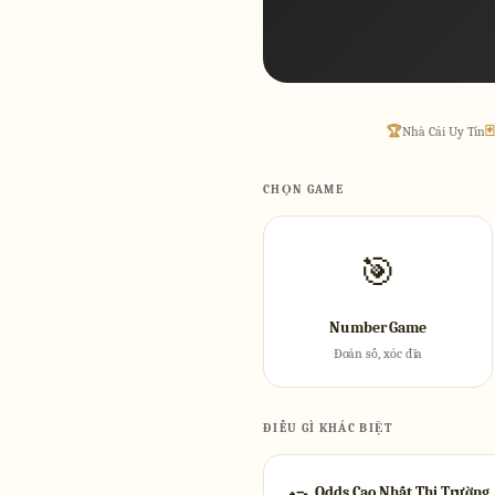
🏆
Nhà Cái Uy Tín
🃏
CHỌN GAME
🎯
Number Game
Đoán số, xóc đĩa
ĐIỀU GÌ KHÁC BIỆT
Odds Cao Nhất Thị Trường