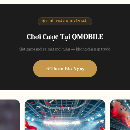
🌟 CUỐI TUẦN KHUYẾN MÃI
Chơi Cược Tại QMOBILE
Slot game mới ra mắt mỗi tuần — không cần nạp trước.
Tham Gia Ngay