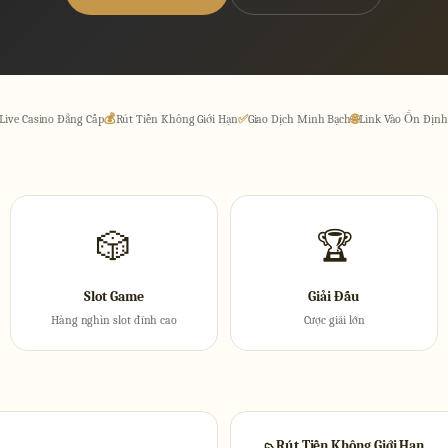
Live Casino Đẳng Cấp
💰
Rút Tiền Không Giới Hạn
✅
Giao Dịch Minh Bạch
🌐
Link Vào Ổn Định
🎲
🏆
Slot Game
Giải Đấu
Hàng nghìn slot đỉnh cao
Cược giải lớn
Rút Tiền Không Giới Hạn