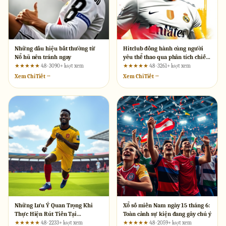
Những dấu hiệu bất thường từ
Hitclub đồng hành cùng người
Nổ hũ nên tránh ngay
yêu thể thao qua phân tích chiến
thuật và lịch sử
★★★★★
4.8 · 3090+ lượt xem
★★★★★
4.8 · 3261+ lượt xem
Xem Chi Tiết →
Xem Chi Tiết →
Những Lưu Ý Quan Trọng Khi
Xổ số miền Nam ngày 15 tháng 6:
Thực Hiện Rút Tiền Tại
Toàn cảnh sự kiện đang gây chú ý
hitclubhitclub.com
★★★★★
4.8 · 2233+ lượt xem
★★★★★
4.8 · 2059+ lượt xem