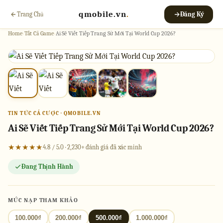
qmobile.vn
.
Trang Chủ
Đăng Ký
Home
›
Tất Cả Game
›
Ai Sẽ Viết Tiếp Trang Sử Mới Tại World Cup 2026?
TIN TỨC CÁ CƯỢC · QMOBILE.VN
Ai Sẽ Viết Tiếp Trang Sử Mới Tại World Cup 2026?
★★★★★
4.8 / 5.0 · 2,230+ đánh giá đã xác minh
Đang Thịnh Hành
MỨC NẠP THAM KHẢO
100.000₫
200.000₫
500.000₫
1.000.000₫