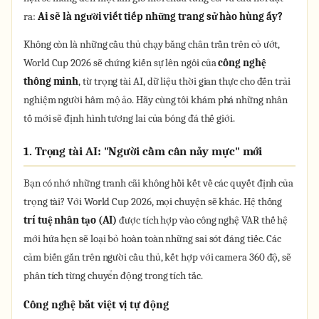
ra:
Ai sẽ là người viết tiếp những trang sử hào hùng ấy?
Không còn là những cầu thủ chạy bằng chân trần trên cỏ ướt,
World Cup 2026 sẽ chứng kiến sự lên ngôi của
công nghệ
thông minh
, từ trọng tài AI, dữ liệu thời gian thực cho đến trải
nghiệm người hâm mộ ảo. Hãy cùng tôi khám phá những nhân
tố mới sẽ định hình tương lai của bóng đá thế giới.
1. Trọng tài AI: "Người cầm cân nảy mực" mới
Bạn có nhớ những tranh cãi không hồi kết về các quyết định của
trọng tài? Với World Cup 2026, mọi chuyện sẽ khác. Hệ thống
trí tuệ nhân tạo (AI)
được tích hợp vào công nghệ VAR thế hệ
mới hứa hẹn sẽ loại bỏ hoàn toàn những sai sót đáng tiếc. Các
cảm biến gắn trên người cầu thủ, kết hợp với camera 360 độ, sẽ
phân tích từng chuyển động trong tích tắc.
Công nghệ bắt việt vị tự động