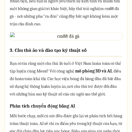
Nhân tiện, nếu bạn là người yêu thích sự kịch tính và muốn tìm
một không gian giải trí khác biệt, hãy thử trải nghiệm cm88 đá
gà - nơi những pha "ra đòn" cũng đầy bất ngờ không kém một
trận cầu đỉnh cao.
3. Cầu thủ ảo và đào tạo kỹ thuật số
Bạn có tin rằng một cầu thủ 16 tuổi ở Việt Nam hoàn toàn có thể
tập luyện cùng Messi? Với công nghệ
mô phỏng 3D và AI
, điều
đó hoàn toàn khả thi. Các học viện bóng đá hàng đầu đã bắt đầu
sử dụng hệ thống huấn luyện ảo, nơi cầu thủ trẻ được đối đầu
với những bản sao kỹ thuật số của các ngôi sao thế giới.
Phân tích chuyển động bằng AI
Mỗi bước chạy, mỗi cú sút đều được ghi lại và phân tích bởi hàng
trăm thuật toán. AI sẽ chỉ ra điểm yếu trong kỹ thuật của bạn, từ
góc đặt chân đến lực tiếp xúc bóng. Điều này giúp rút ngắn thời