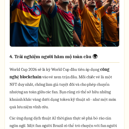
4. Trải nghiệm người hâm mộ toàn cầu 🌍
World Cup 2026 sẽ là kỳ World Cup đầu tiên áp dụng
công
nghệ blockchain
vào vé xem trận đấu. Mỗi chiếc vé là một
NFT duy nhất, chống làm giả tuyệt đối và cho phép chuyển
nhượng an toàn giữa các fan. Bạn cũng có thể sở hữu những
khoảnh khắc vàng dưới dạng token kỹ thuật số - như một món
quà lưu niệm vĩnh cửu.
Các ứng dụng dịch thuật AI thời gian thực sẽ phá bỏ rào cản
ngôn ngữ. Một fan người Brazil có thể trò chuyện với fan người