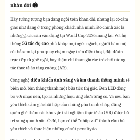
nhân đôi 🏟️
Hãy tưởng tượng bạn đang ngồi trên khán đài, nhưng lại có cảm
giác như đang ở trong phòng khách nhà mình. Đó chính xác là
những gì các sân vận động tại World Cup 2026 mang lại. Với hệ
thống
5G tốc độ cao
phủ khắp mọi ngóc ngách, người hâm mộ
có thể xem lại pha quay chậm ngay trên điện thoại, đặt đồ ăn
trực tiếp từ ghế ngồi, hay thậm chí tham gia các trò chơi tương
tác thực tế ảo tăng cường (AR).
Công nghệ
điều khiển ánh sáng và âm thanh thông minh
sẽ
biến mỗi bàn thắng thành một bữa tiệc thị giác. Đèn LED đồng
bộ với nhạc nền, tạo ra những hiệu ứng chưa từng có. Và nếu bạn
yêu thích cảm giác hồi hộp của những pha tranh chấp, đừng
quên ghé thăm các khu vực trải nghiệm thực tế ảo (VR) được bố
trí xung quanh sân. Ở đó, bạn có thể "nhập vai" thành cầu thủ
yêu thích và thực hiện những cú sút penalty ảo.