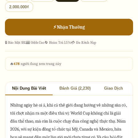
2.000.000₫
⚡ Nhận Thưởng
🔒 Bảo Mật SSL
🎰 Odds Cao
🔄 Hoàn Trả 1.5%
💳 Đa Kênh Nạp
🔥
478
người đang xem trang này
Nội Dung Bài Viết
Đánh Giá (2,230)
Giao Dịch
Những ngày hè oi ả, khi cả thế giới đang hướng về những sân cỏ,
tôi chợt nhận ra một điều thú vị: World Cup không chỉ là giải
đấu thể thao, mà còn là cuộc chạy đua công nghệ thực thụ. Năm
2026, với sự kiện đồng tổ chức tại Mỹ, Canada và Mexico, hứa
hẹn sẽ mang đến một làn gió mới chưa từng có. Và câu hỏi đặt