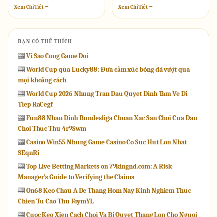
Xem Chi Tiết →
Xem Chi Tiết →
BẠN CÓ THỂ THÍCH
🎰
Vi Sao Cong Game Doi
🎰
World Cup qua Lucky88: Đưa cảm xúc bóng đá vượt qua
mọi khoảng cách
🎰
World Cup 2026 Nhung Tran Dau Quyet Dinh Tam Ve Di
Tiep RaCegf
🎰
Fun88 Nhan Dinh Bundesliga Chuan Xac San Choi Cua Dan
Choi Thuc Thu 4r9Swm
🎰
Casino Win55 Nhung Game Casino Co Suc Hut Lon Nhat
SEqnRi
🎰
Top Live Betting Markets on 79kingnd.com: A Risk
Manager’s Guide to Verifying the Claims
🎰
On68 Keo Chau A De Thang Hom Nay Kinh Nghiem Thuc
Chien Tu Cao Thu FoymYL
🎰
Cuoc Keo Xien Cach Choi Va Bi Quyet Thang Lon Cho Nguoi