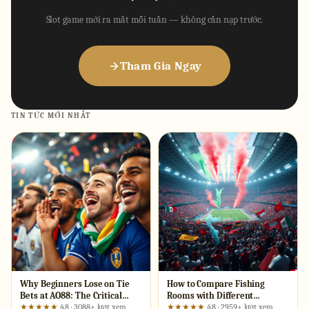
Slot game mới ra mắt mỗi tuần — không cần nạp trước.
Tham Gia Ngay
TIN TỨC MỚI NHẤT
Why Beginners Lose on Tie
How to Compare Fishing
Bets at AO88: The Critical
Rooms with Different
Audit Checklist
Difficulty Levels at s8.jpn.com
★★★★★
4.8 · 3088+ lượt xem
★★★★★
4.8 · 2959+ lượt xem