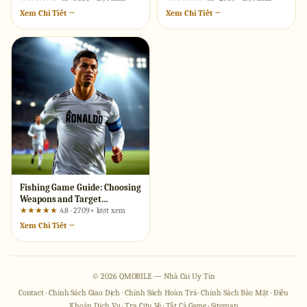
Xem Chi Tiết →
Xem Chi Tiết →
Fishing Game Guide: Choosing
Weapons and Target
Priorities on 56wind.net
★★★★★
4.8 · 2709+ lượt xem
Xem Chi Tiết →
© 2026 QMOBILE — Nhà Cái Uy Tín
Contact
·
Chính Sách Giao Dịch
·
Chính Sách Hoàn Trả
·
Chính Sách Bảo Mật
·
Điều
Khoản Dịch Vụ
·
Tra Cứu Vé
·
Tất Cả Game
·
Sitemap